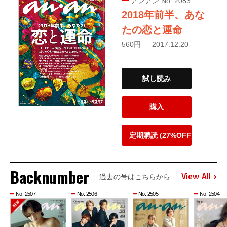
アンアン No. 2083
2018年前半、あな
たの恋と運命
560円 — 2017.12.20
試し読み
購入
定期購読 (27%OFF)
Backnumber
View All
過去の号はこちらから
No. 2507
No. 2506
No. 2505
No. 2504