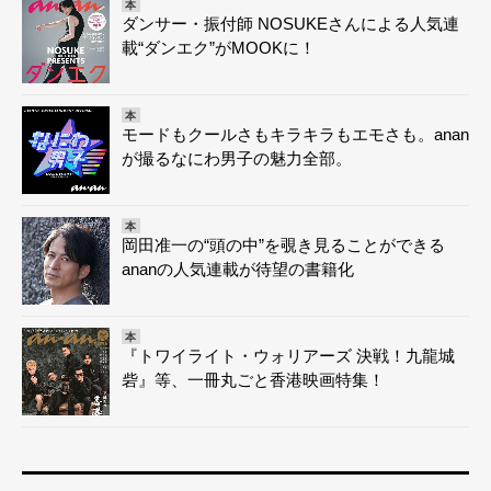
本
ダンサー・振付師 NOSUKEさんによる人気連
載“ダンエク”がMOOKに！
本
モードもクールさもキラキラもエモさも。anan
が撮るなにわ男子の魅力全部。
本
岡田准一の“頭の中”を覗き見ることができる
ananの人気連載が待望の書籍化
本
『トワイライト・ウォリアーズ 決戦！九龍城
砦』等、一冊丸ごと香港映画特集！