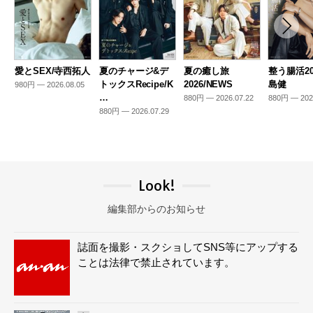
愛とSEX/寺西拓人
夏のチャージ&デ
夏の癒し旅
整う腸活20
トックスRecipe/K
2026/NEWS
島健
980円 — 2026.08.05
…
880円 — 2026.07.22
880円 — 202
880円 — 2026.07.29
Look!
編集部からのお知らせ
誌面を撮影・スクショしてSNS等にアップする
ことは法律で禁止されています。