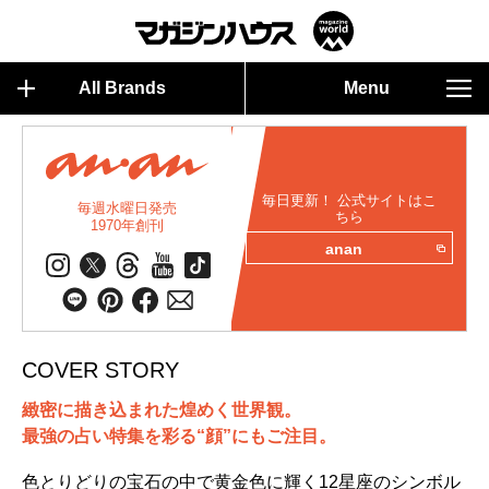
All Brands
Menu
毎日更新！ 公式サイトはこ
毎週水曜日発売
ちら
1970年創刊
anan
COVER STORY
緻密に描き込まれた煌めく世界観。
最強の占い特集を彩る“顔”にもご注目。
色とりどりの宝石の中で黄金色に輝く12星座のシンボル