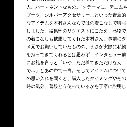
人。パーマネントなもの。”をテーマに、デニム
た。木村さん自身にとってのパーマネントな人
ブーツ、シルバーアクセサリー…といった普遍的
語ったインタビューも必読です！ そして、『マ
なアイテムを木村さんならではの着こなしで特写
スカレード・ホテル』で共演している長澤まさみ
しました。編集部のリクエストにこたえ、私物で
さんとの対談では、あの平成を代表するアイテム
の着こなしも披露してくれた木村さん。事前にダ
についての噂の真相（!?）が明らかに。さらには、
メ元でお願いしていたものの、まさか実際に私物
「平成おじさん」の異名を持つ、小渕恵三さんが
を持ってきてくれるとは思わず、インタビュー前
平成の元号を発表した瞬間、木村さんが何をして
にお礼を言うと「いや、ただ着てきただけなん
いたかも明かしてくれました。グラビアととも
で…」とあの声で一言。そしてアイテムについて
の思い入れを聞くと、購入したタイミングやその
時の気分、普段どう使っているかを丁寧に説明し