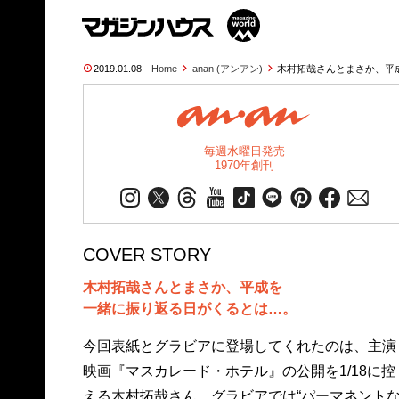
2019.01.08
Home
anan (アンアン)
木村拓哉さんとまさか、平
毎週水曜日発売
1970年創刊
COVER STORY
木村拓哉さんとまさか、平成を
一緒に振り返る日がくるとは…。
今回表紙とグラビアに登場してくれたのは、主演
てくれ、各アイテムごとに本当に愛を持って使っ
映画『マスカレード・ホテル』の公開を1/18に控
てきた感じがヒシヒシと。スーパースターであり
える木村拓哉さん。グラビアでは“パーマネント
ながら、堅実な姿勢に胸がアツくなる取材で