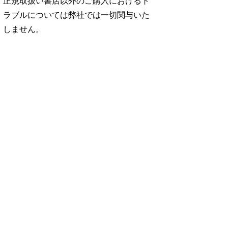
正規取扱い書店以外のご購入におけるト
ラブルについては弊社では一切関与いた
しません。
No. 2500
No. 2499
No. 2498
ダ
王道エンタメの矜
呼吸と体幹/渡辺翔
お金の教科書
太
持/SUPER EIGH
太
2026/Aぇ! group
…
…
06.24
880円 — 2026.06.10
980円 — 2026.06.17
980円 — 2026.06.03