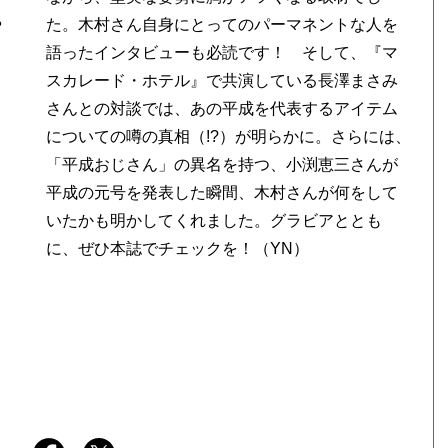
や
を
に、ぜひ本誌でチェックを！（YN）