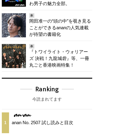
わ男子の魅力全部。
本
岡田准一の“頭の中”を覗き見る
ことができるananの人気連載
が待望の書籍化
本
『トワイライト・ウォリアー
ズ 決戦！九龍城砦』等、一冊
丸ごと香港映画特集！
Ranking
今読まれてます
anan No. 2507 試し読みと目次
1