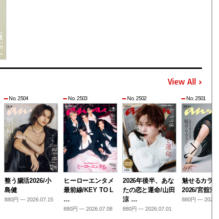
View All
No. 2504
No. 2503
No. 2502
No. 2501
整う腸活2026/小
ヒーローエンタメ
2026年後半、あな
魅せるカラ
島健
最前線/KEY TO L
たの恋と運命/山田
2026/宮舘涼
…
涼 …
880円 — 2026.07.15
880円 — 2026.
880円 — 2026.07.08
880円 — 2026.07.01