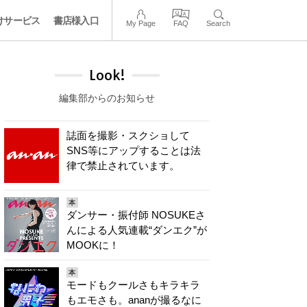
けサービス
書店様入口
My Page
FAQ
Search
Look!
編集部からのお知らせ
誌面を撮影・スクショして
SNS等にアップすることは法
律で禁止されています。
本
ダンサー・振付師 NOSUKEさ
んによる人気連載“ダンエク”が
MOOKに！
本
モードもクールさもキラキラ
もエモさも。ananが撮るなに