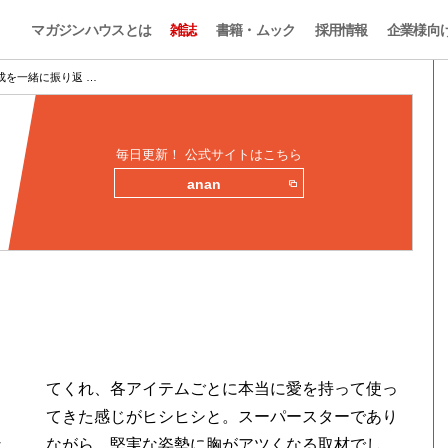
マガジンハウスとは
雑誌
書籍・ムック
採用情報
企業様向
成を一緒に振り返 …
毎日更新！ 公式サイトはこちら
anan
な
し