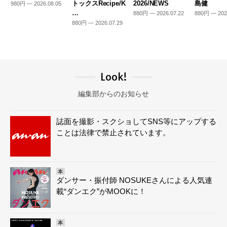
トックスRecipe/K
2026/NEWS
島健
980円 — 2026.08.05
…
880円 — 2026.07.22
880円 — 202
880円 — 2026.07.29
Look!
編集部からのお知らせ
誌面を撮影・スクショしてSNS等にアップする
ことは法律で禁止されています。
本
ダンサー・振付師 NOSUKEさんによる人気連
載“ダンエク”がMOOKに！
本