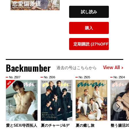
試し読み
購入
定期購読 (27%OFF)
Backnumber
View All
過去の号はこちらから
No. 2507
No. 2506
No. 2505
No. 2504
愛とSEX/寺西拓人
夏のチャージ&デ
夏の癒し旅
整う腸活20