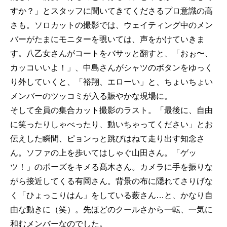
すか？」とスタッフに聞いてきてくださるプロ意識の高
さも。ソロカットの撮影では、ウェイティング中のメン
バーがたまにモニターを覗いては、声をかけていきま
す。八乙女さんがコートをバサッと翻すと、「おぉ〜、
カッコいいよ！」、中島さんがシャツのボタンをゆっく
り外していくと、「裕翔、エローい」と、ちょいちょい
メンバーのツッコミが入る賑やかな現場に。
そして全員の集合カット撮影のラスト。「最後に、自由
に笑ったりしゃべったり、動いちゃってください」とお
伝えした瞬間、ピョンっと跳びはねて走り出す知念さ
ん。ソファの上を歩いてはしゃぐ山田さん。「ゲッ
ツ！」のポーズをキメる髙木さん。カメラに手を振りな
がら接近してくる有岡さん。背景の布に隠れてさりげな
く「ひょっこりはん」をしている薮さん…と、かなり自
由な動きに（笑）。先ほどのクールさから一転、一気に
和むメンバーなのでした。