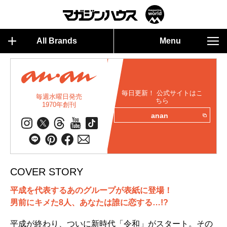
All Brands
Menu
毎日更新！ 公式サイトはこ
毎週水曜日発売
ちら
1970年創刊
anan
COVER STORY
平成を代表するあのグループが表紙に登場！
男前にキメた8人、あなたは誰に恋する…!?
平成が終わり、ついに新時代「令和」がスタート。その