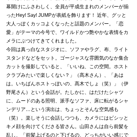
幕開けにふさわしく、全員が平成生まれのメンバーが揃
ったHey! Say! JUMPが表紙を飾ります！ 近年、グッと
大人っぽくカッコよくなったと話題のメンバー。「恋
愛」がテーマの今号で、ワイルドかつ艶やかな表情をカ
メラにぶつけてきてくれました。
今回は真っ白なスタジオに、ソファやラグ、布、ライト
スタンドなどをセット。ゴージャスな雰囲気のなか集合
カットを撮影していると、「いいね、この空間。ホスト
クラブみたいで楽しくない？」（髙木さん）、「あは
は。いちばんホストっぽいの、髙木でしょ（笑）」（伊
野尾さん）という会話が。たしかに、はだけたシャツ
に、ムードのある照明、派手なソファ、床に転がるシャ
ンデリア…という演出は、ちょっとそんな空気感も
（笑）。楽しそうに会話しつつも、カメラにはビシッと
キメ顔を向けてくださる皆さん。山田さんは自ら前髪を
乱し、「前髪上げるのと下げるの、どっちがいい感じで