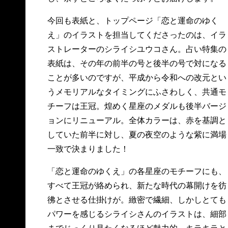
今回も表紙と、トップページ「恋と運命のゆく
え」のイラストを担当してくださったのは、イラ
ストレーターのシライシユウコさん。占い特集の
表紙は、その年の前半の号と後半の号で対になる
ことが多いのですが、平成から令和への改元とい
うメモリアルなタイミングにふさわしく、共通モ
チーフは王冠。煌めく星座のメダルも後半バージ
ョンにリニューアル。全体カラーは、赤を基調と
していた前半に対し、夏の夜空のような紫に満場
一致で決まりました！
「恋と運命のゆくえ」の各星座のモチーフにも、
すべて王冠が絡められ、新たな時代の幕開けを彷
彿とさせる仕掛けが。緻密で繊細、しかしとても
パワーを感じるシライシさんのイラストは、細部