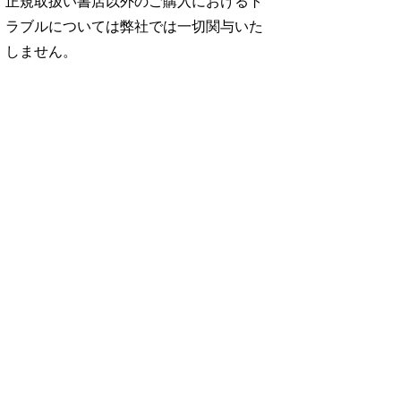
正規取扱い書店以外のご購入におけるト
ラブルについては弊社では一切関与いた
しません。
No. 2500
No. 2499
No. 2498