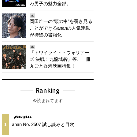
わ男子の魅力全部。
本
岡田准一の“頭の中”を覗き見る
ことができるananの人気連載
が待望の書籍化
本
『トワイライト・ウォリアー
ズ 決戦！九龍城砦』等、一冊
丸ごと香港映画特集！
Ranking
今読まれてます
anan No. 2507 試し読みと目次
1