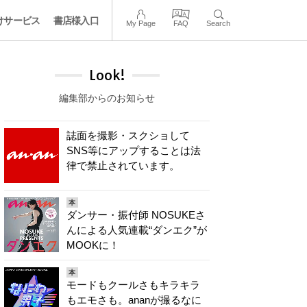
けサービス
書店様入口
My Page
FAQ
Search
Look!
編集部からのお知らせ
誌面を撮影・スクショして
SNS等にアップすることは法
律で禁止されています。
本
ダンサー・振付師 NOSUKEさ
んによる人気連載“ダンエク”が
MOOKに！
本
モードもクールさもキラキラ
もエモさも。ananが撮るなに