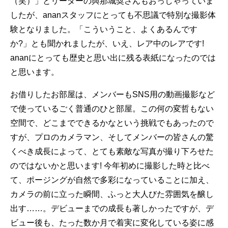
（笑）」とリーダーの與那城奨さんもおっしゃっていま
したが、ananスタッフにとっても不思議で特別な撮影体
験となりました。「こういうこと、よくあるんです
か?」とも聞かれましたが、いえ、レア中のレアです!
ananにとっても歴史と思い出に残る表紙になったのでは
と思います。
お借りしたお部屋は、メンバーもSNS用の動画撮影など
で使っているごく普通のひと部屋。この何の変哲もない
空間で、どこまでできるかなという挑戦でもあったので
すが、プロのカメラマン、そしてメンバーの皆さんの驚
くべき成長によって、とても素敵な写真が撮り下ろせた
のではないかと思います! 今年初めに撮影した時と比べ
て、ポージングが自然で多彩になっていることに加え、
カメラの前に立った瞬間、ふっと大人びた雰囲気を醸し
出す……。デビューまでの成長も著しかったですが、デ
ビュー後も、たった数か月で着実に変化している姿に感