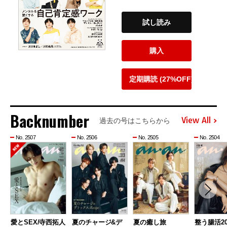
試し読み
購入
定期購読 (27%OFF)
Backnumber
View All
過去の号はこちらから
No. 2507
No. 2506
No. 2505
No. 2504
愛とSEX/寺西拓人
夏のチャージ&デ
夏の癒し旅
整う腸活20