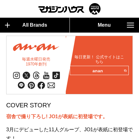
All Brands
Menu
毎日更新！ 公式サイトはこ
毎週水曜日発売
ちら
1970年創刊
anan
COVER STORY
宿舎で撮り下ろし! JO1が表紙に初登場です。
3月にデビューした11人グループ、JO1が表紙に初登場で
す！