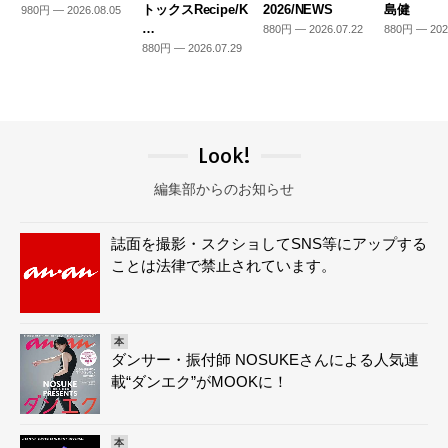
トックスRecipe/K
2026/NEWS
島健
980円 — 2026.08.05
…
880円 — 2026.07.22
880円 — 202
880円 — 2026.07.29
Look!
編集部からのお知らせ
誌面を撮影・スクショしてSNS等にアップする
ことは法律で禁止されています。
本
ダンサー・振付師 NOSUKEさんによる人気連
載“ダンエク”がMOOKに！
本