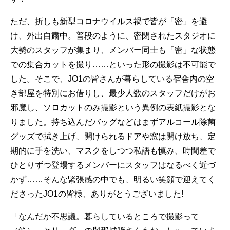
ただ、折しも新型コロナウイルス禍で皆が「密」を避
け、外出自粛中。普段のように、密閉されたスタジオに
大勢のスタッフが集まり、メンバー同士も「密」な状態
での集合カットを撮り……といった形の撮影は不可能で
した。そこで、JO1の皆さんが暮らしている宿舎内の空
き部屋を特別にお借りし、最少人数のスタッフだけがお
邪魔し、ソロカットのみ撮影という異例の表紙撮影とな
りました。持ち込んだバッグなどはまずアルコール除菌
グッズで拭き上げ、開けられるドアや窓は開け放ち、定
期的に手を洗い、マスクをしつつ私語も慎み、時間差で
ひとりずつ登場するメンバーにスタッフはなるべく近づ
かず……そんな緊張感の中でも、明るい笑顔で迎えてく
ださったJO1の皆様、ありがとうございました!
「なんだか不思議。暮らしているところで撮影って