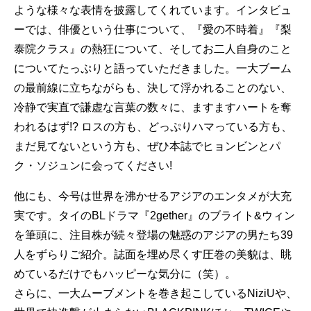
ような様々な表情を披露してくれています。インタビュ
ーでは、俳優という仕事について、『愛の不時着』『梨
泰院クラス』の熱狂について、そしてお二人自身のこと
についてたっぷりと語っていただきました。一大ブーム
の最前線に立ちながらも、決して浮かれることのない、
冷静で実直で謙虚な言葉の数々に、ますますハートを奪
われるはず!? ロスの方も、どっぷりハマっている方も、
まだ見てないという方も、ぜひ本誌でヒョンビンとパ
ク・ソジュンに会ってください!
他にも、今号は世界を沸かせるアジアのエンタメが大充
実です。タイのBLドラマ『2gether』のブライト&ウィン
を筆頭に、注目株が続々登場の魅惑のアジアの男たち39
人をずらりご紹介。誌面を埋め尽くす圧巻の美貌は、眺
めているだけでもハッピーな気分に（笑）。
さらに、一大ムーブメントを巻き起こしているNiziUや、