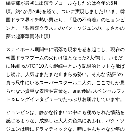
編集部が最初に出演ラブコールをしたのは今年の5月
頃。約4か月の時を経て、ついに実現しました! いま、韓
国ドラマ界イチ熱い男たち、『愛の不時着』のヒョンビ
ンと、『梨泰院クラス』のパク・ソジュンの、まさかの
夢の超豪華同時出演!
ステイホーム期間中に沼落ち現象を巻き起こし、現在の
韓国ドラマブームの火付け役となった2大作は、いまだ
にNetflixのTOP10入り継続中という記録的ヒットを飛ば
し続け、人気はまだまだ止まらぬ勢い。そんな“熱狂”の
真っ只中にいるスーパースターお二人の、ここでしか見
られない貴重な表情や言葉を、anan独占スペシャルフォ
ト＆ロングインタビューでたっぷりお届けしています。
ヒョンビンは、静かな佇まいの中にも秘められた情熱を
感じるような、成熟した大人の色気にあふれ、パク・ソ
ジュンは時にドラマティックな、時にやんちゃな少年の