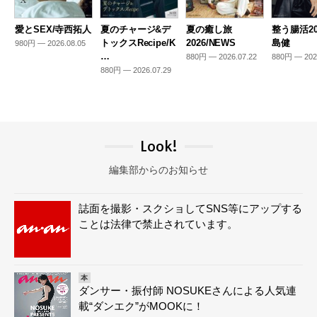
愛とSEX/寺西拓人
夏のチャージ&デ
夏の癒し旅
整う腸活20
トックスRecipe/K
2026/NEWS
島健
980円 — 2026.08.05
…
880円 — 2026.07.22
880円 — 202
880円 — 2026.07.29
Look!
編集部からのお知らせ
誌面を撮影・スクショしてSNS等にアップする
ことは法律で禁止されています。
本
ダンサー・振付師 NOSUKEさんによる人気連
載“ダンエク”がMOOKに！