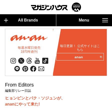
All Brands
Menu
毎日更新！ 公式サイトはこ
毎週水曜日発売
ちら
1970年創刊
anan
From Editors
編集部リレー日誌
ヒョンビンとパク・ソジュンが、
ananにやって来た!