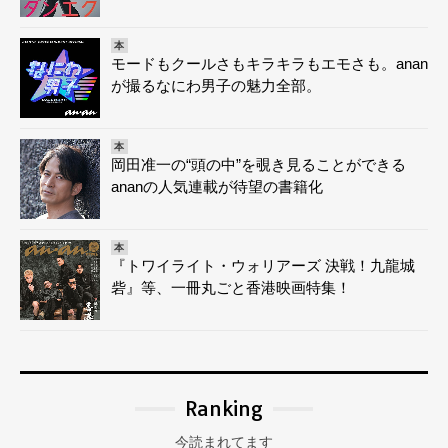
本
モードもクールさもキラキラもエモさも。anan
が撮るなにわ男子の魅力全部。
本
岡田准一の“頭の中”を覗き見ることができる
ananの人気連載が待望の書籍化
本
『トワイライト・ウォリアーズ 決戦！九龍城
砦』等、一冊丸ごと香港映画特集！
Ranking
今読まれてます