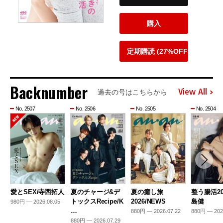
購入
定期購読 (27%OFF)
Backnumber
View All
過去の号はこちらから
No. 2507
No. 2506
No. 2505
No. 2504
愛とSEX/寺西拓人
夏のチャージ&デ
夏の癒し旅
整う腸活20
トックスRecipe/K
2026/NEWS
島健
980円 — 2026.08.05
…
880円 — 2026.07.22
880円 — 202
880円 — 2026.07.29