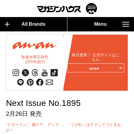
All Brands
Menu
毎日更新！ 公式サイトはこ
毎週水曜日発売
ちら
1970年創刊
anan
Next Issue No.1895
2月26日 発売
“ドローイン”、腸ケア、グッズ…、「くびれ」はラクしてつくるも
の！