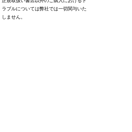
正規取扱い書店以外のご購入におけるト
ラブルについては弊社では一切関与いた
しません。
No. 2500
No. 2499
No. 2498