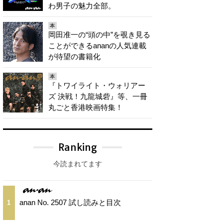
わ男子の魅力全部。
本
岡田准一の“頭の中”を覗き見る
ことができるananの人気連載
が待望の書籍化
本
『トワイライト・ウォリアー
ズ 決戦！九龍城砦』等、一冊
丸ごと香港映画特集！
Ranking
今読まれてます
anan No. 2507 試し読みと目次
1