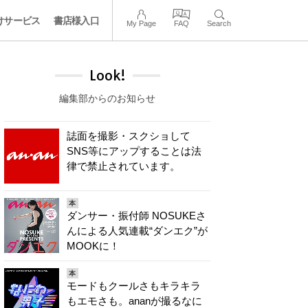
けサービス
書店様入口
My Page
FAQ
Search
Look!
編集部からのお知らせ
誌面を撮影・スクショして
SNS等にアップすることは法
律で禁止されています。
本
ダンサー・振付師 NOSUKEさ
んによる人気連載“ダンエク”が
MOOKに！
本
モードもクールさもキラキラ
もエモさも。ananが撮るなに