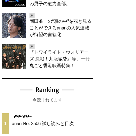
わ男子の魅力全部。
本
岡田准一の“頭の中”を覗き見る
ことができるananの人気連載
が待望の書籍化
本
『トワイライト・ウォリアー
ズ 決戦！九龍城砦』等、一冊
丸ごと香港映画特集！
Ranking
今読まれてます
anan No. 2506 試し読みと目次
1