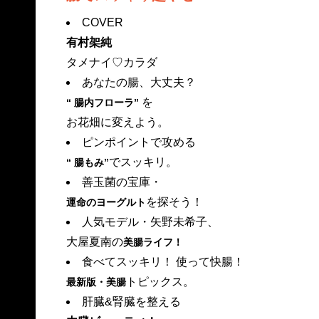
COVER
有村架純
タメナイ♡カラダ
あなたの腸、大丈夫？
を
“ 腸内フローラ”
お花畑に変えよう。
ピンポイントで攻める
でスッキリ。
“ 腸もみ”
善玉菌の宝庫・
を探そう！
運命のヨーグルト
人気モデル・矢野未希子、
大屋夏南の
美腸ライフ！
食べてスッキリ！ 使って快腸！
トピックス。
最新版・美腸
肝臓&腎臓を整える