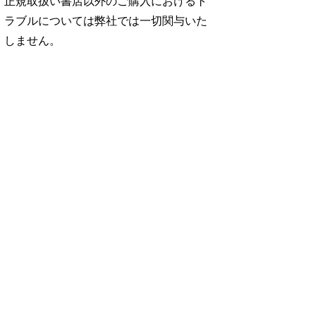
正規取扱い書店以外のご購入におけるト
ラブルについては弊社では一切関与いた
しません。
No. 2500
No. 2499
No. 2498