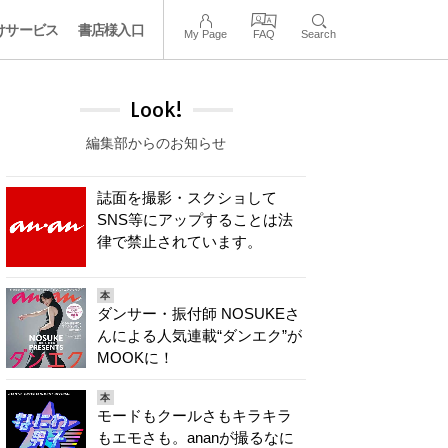
けサービス
書店様入口
My Page
FAQ
Search
Look!
編集部からのお知らせ
誌面を撮影・スクショして
SNS等にアップすることは法
律で禁止されています。
本
ダンサー・振付師 NOSUKEさ
んによる人気連載“ダンエク”が
MOOKに！
本
モードもクールさもキラキラ
もエモさも。ananが撮るなに