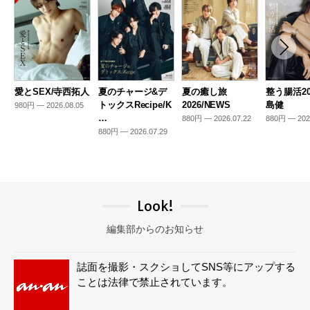
愛とSEX/寺西拓人
夏のチャージ&デ
夏の癒し旅
整う腸活20
トックスRecipe/K
2026/NEWS
島健
980円 — 2026.08.05
…
880円 — 2026.07.22
880円 — 202
880円 — 2026.07.29
Look!
編集部からのお知らせ
誌面を撮影・スクショしてSNS等にアップする
ことは法律で禁止されています。