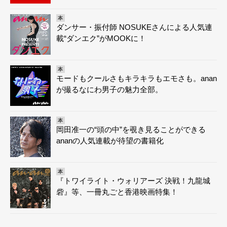
本
ダンサー・振付師 NOSUKEさんによる人気連
載“ダンエク”がMOOKに！
本
モードもクールさもキラキラもエモさも。anan
が撮るなにわ男子の魅力全部。
本
岡田准一の“頭の中”を覗き見ることができる
ananの人気連載が待望の書籍化
本
『トワイライト・ウォリアーズ 決戦！九龍城
砦』等、一冊丸ごと香港映画特集！