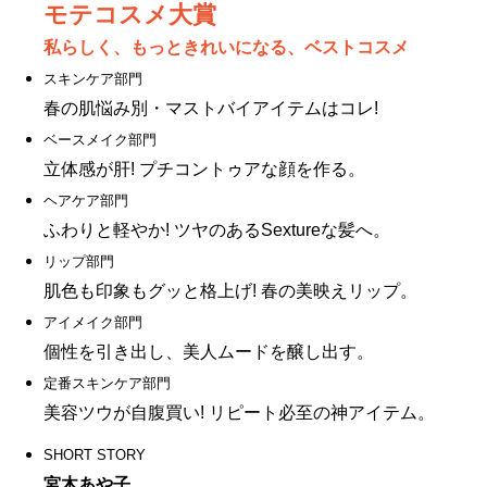
モテコスメ大賞
私らしく、もっときれいになる、ベストコスメ
スキンケア部門
春の肌悩み別・マストバイアイテムはコレ!
ベースメイク部門
立体感が肝! プチコントゥアな顔を作る。
ヘアケア部門
ふわりと軽やか! ツヤのあるSextureな髪へ。
リップ部門
肌色も印象もグッと格上げ! 春の美映えリップ。
アイメイク部門
個性を引き出し、美人ムードを醸し出す。
定番スキンケア部門
美容ツウが自腹買い! リピート必至の神アイテム。
SHORT STORY
宮木あや子