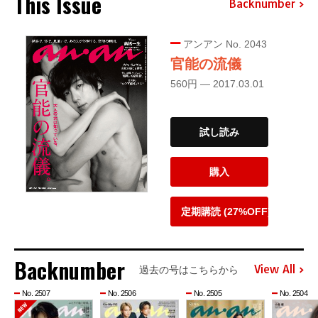
This Issue
Backnumber
アンアン No. 2043
官能の流儀
560円 — 2017.03.01
試し読み
購入
定期購読 (27%OFF)
Backnumber
View All
過去の号はこちらから
No. 2507
No. 2506
No. 2505
No. 2504