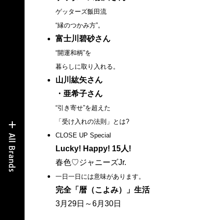
ゲッターズ飯田流
“縁のつかみ方”。
富士川碧砂さん
“開運和柄”を
暮らしに取り入れる。
山川紘矢さん
・亜希子さん
“引き寄せ”を超えた
「受け入れの法則」とは?
CLOSE UP Special
Lucky! Happy! 15人!
春色♡ジャニーズJr.
一日一日には意味があります。
完全「暦（こよみ）」生活
3月29日～6月30日