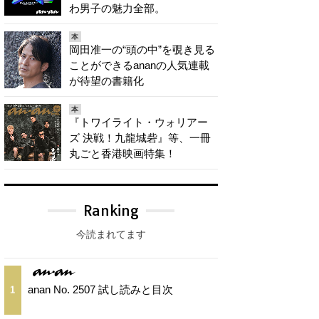
わ男子の魅力全部。
本
岡田准一の“頭の中”を覗き見る
ことができるananの人気連載
が待望の書籍化
本
『トワイライト・ウォリアー
ズ 決戦！九龍城砦』等、一冊
丸ごと香港映画特集！
Ranking
今読まれてます
anan No. 2507 試し読みと目次
1