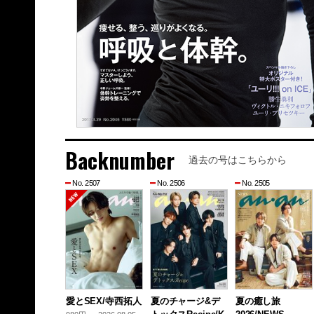
Backnumber
過去の号はこちらから
No. 2507
No. 2506
No. 2505
愛とSEX/寺西拓人
夏のチャージ&デ
夏の癒し旅