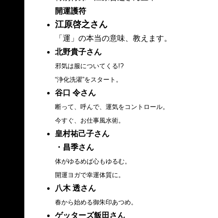
開運護符
江原啓之さん
「運」の本当の意味、教えます。
北野貴子さん
邪気は服についてくる!?
“浄化洗濯”をスタート。
谷口 令さん
断って、呼んで、運気をコントロール。
今すぐ、お仕事風水術。
皇村祐己子さん
・昌季さん
体がゆるめば心もゆるむ。
開運ヨガで幸運体質に。
八木 透さん
春から始める御朱印あつめ。
ゲッターズ飯田さん