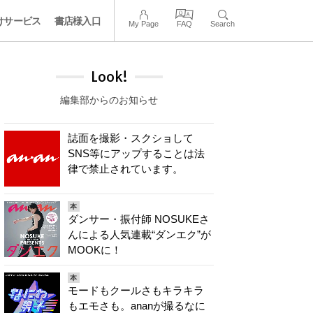
けサービス
書店様入口
My Page
FAQ
Search
Look!
編集部からのお知らせ
誌面を撮影・スクショして
SNS等にアップすることは法
律で禁止されています。
本
ダンサー・振付師 NOSUKEさ
んによる人気連載“ダンエク”が
MOOKに！
本
モードもクールさもキラキラ
もエモさも。ananが撮るなに