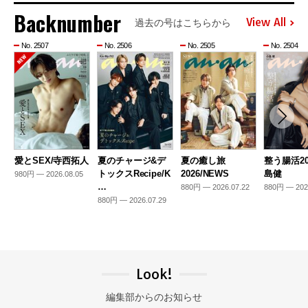
Backnumber
View All
過去の号はこちらから
No. 2507
No. 2506
No. 2505
No. 2504
愛とSEX/寺西拓人
夏のチャージ&デ
夏の癒し旅
整う腸活20
トックスRecipe/K
2026/NEWS
島健
980円 — 2026.08.05
…
880円 — 2026.07.22
880円 — 202
880円 — 2026.07.29
Look!
編集部からのお知らせ