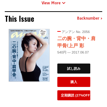
View More
This Issue
Backnumber
アンアン No. 2056
二の腕・背中・肩
甲骨/上戸 彩
540円 — 2017.06.07
試し読み
購入
定期購読 (27%OFF)