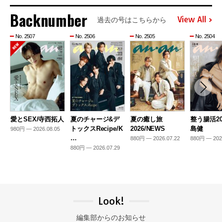
Backnumber
View All
過去の号はこちらから
No. 2507
No. 2506
No. 2505
No. 2504
愛とSEX/寺西拓人
夏のチャージ&デ
夏の癒し旅
整う腸活20
トックスRecipe/K
2026/NEWS
島健
980円 — 2026.08.05
…
880円 — 2026.07.22
880円 — 202
880円 — 2026.07.29
Look!
編集部からのお知らせ