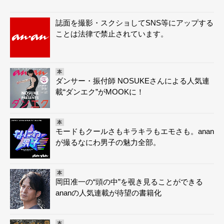
誌面を撮影・スクショしてSNS等にアップする
ことは法律で禁止されています。
本
ダンサー・振付師 NOSUKEさんによる人気連
載“ダンエク”がMOOKに！
本
モードもクールさもキラキラもエモさも。anan
が撮るなにわ男子の魅力全部。
本
岡田准一の“頭の中”を覗き見ることができる
ananの人気連載が待望の書籍化
本