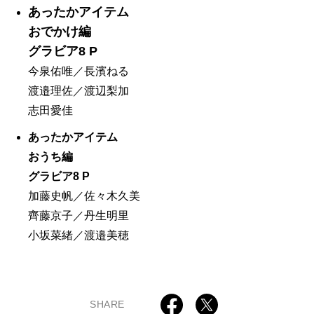
あったかアイテム
おでかけ編
グラビア8 P
今泉佑唯／長濱ねる
渡邉理佐／渡辺梨加
志田愛佳
あったかアイテム
おうち編
グラビア8 P
加藤史帆／佐々木久美
齊藤京子／丹生明里
小坂菜緒／渡邉美穂
SHARE