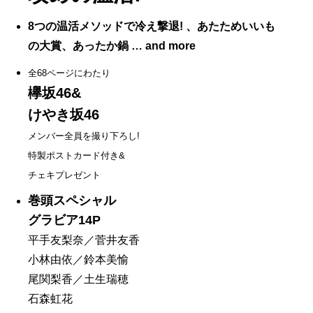
8つの温活メソッドで冷え撃退! 、あたためいいも
の大賞、あったか鍋 … and more
全68ページにわたり
欅坂46&
けやき坂46
メンバー全員を撮り下ろし!
特製ポストカード付き&
チェキプレゼント
巻頭スペシャル
グラビア14P
平手友梨奈／菅井友香
小林由依／鈴本美愉
尾関梨香／土生瑞穂
石森虹花