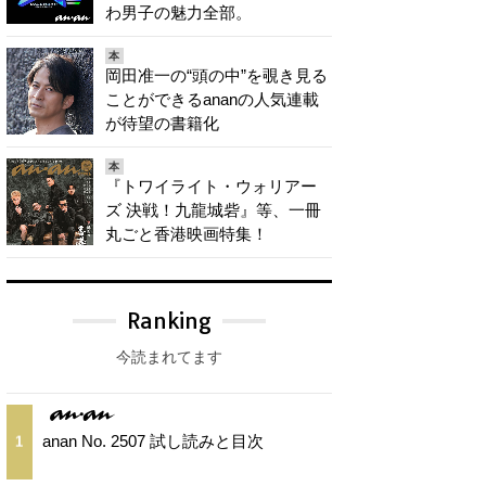
わ男子の魅力全部。
本
岡田准一の“頭の中”を覗き見る
ことができるananの人気連載
が待望の書籍化
本
『トワイライト・ウォリアー
ズ 決戦！九龍城砦』等、一冊
丸ごと香港映画特集！
Ranking
今読まれてます
anan No. 2507 試し読みと目次
1