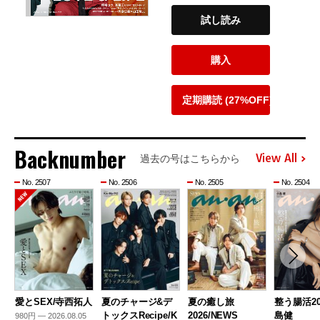
試し読み
購入
定期購読 (27%OFF)
Backnumber
View All
過去の号はこちらから
No. 2507
No. 2506
No. 2505
No. 2504
愛とSEX/寺西拓人
夏のチャージ&デ
夏の癒し旅
整う腸活20
トックスRecipe/K
2026/NEWS
島健
980円 — 2026.08.05