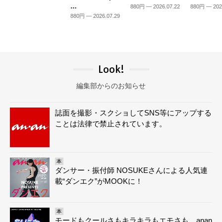
…
880円 — 2026.07.22
880円 — 202
880円 — 2026.07.29
Look!
編集部からのお知らせ
誌面を撮影・スクショしてSNS等にアップする
ことは法律で禁止されています。
本
ダンサー・振付師 NOSUKEさんによる人気連
載“ダンエク”がMOOKに！
本
モードもクールさもキラキラもエモさも。anan