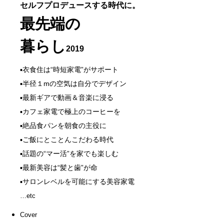
セルフプロデュースする時代に。
最先端の
暮らし
2019
▪衣食住は“時短家電”がサポート
▪半径１mの空気は自分でデザイン
▪最新ギアで動画＆音楽に浸る
▪カフェ家電で極上のコーヒーを
▪絶品食パンを朝食の主役に
▪ご飯にとことんこだわる時代
▪話題の“マー活”を家でも楽しむ
▪最新美容は“髪と歯”が命
▪サロンレベルを可能にする美容家電
…etc
Cover