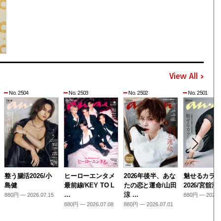
View All
No. 2504
No. 2503
No. 2502
No. 2501
整う腸活2026/小
ヒーローエンタメ
2026年後半、あな
魅せるカラ
島健
最前線/KEY TO L
たの恋と運命/山田
2026/宮舘涼
…
涼 …
880円 — 2026.07.15
880円 — 2026.
880円 — 2026.07.08
880円 — 2026.07.01