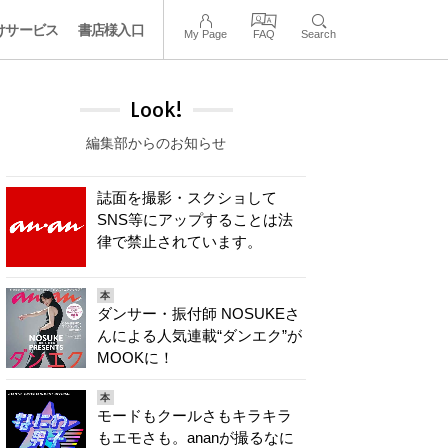
けサービス
書店様入口
My Page
FAQ
Search
Look!
編集部からのお知らせ
誌面を撮影・スクショして
SNS等にアップすることは法
律で禁止されています。
本
ダンサー・振付師 NOSUKEさ
んによる人気連載“ダンエク”が
MOOKに！
本
モードもクールさもキラキラ
もエモさも。ananが撮るなに