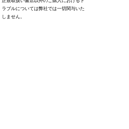
正規取扱い書店以外のご購入におけるト
ラブルについては弊社では一切関与いた
しません。
No. 2500
No. 2499
No. 2498
ダ
王道エンタメの矜
呼吸と体幹/渡辺翔
お金の教科書
太
持/SUPER EIGH
太
2026/Aぇ! group
…
…
06.24
880円 — 2026.06.10
980円 — 2026.06.17
980円 — 2026.06.03