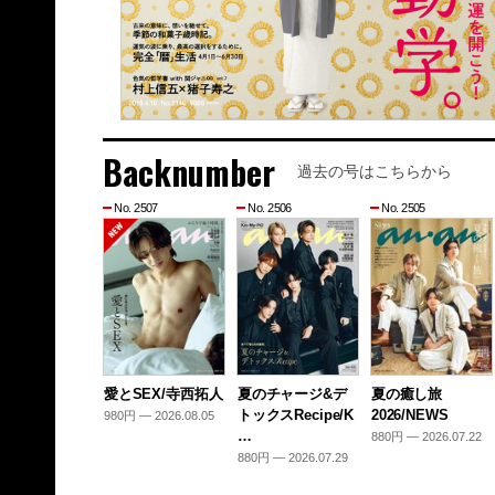
Backnumber
過去の号はこちらから
No. 2507
No. 2506
No. 2505
愛とSEX/寺西拓人
夏のチャージ&デ
夏の癒し旅
トックスRecipe/K
2026/NEWS
980円 — 2026.08.05
…
880円 — 2026.07.22
880円 — 2026.07.29