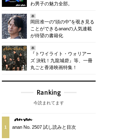
わ男子の魅力全部。
本
岡田准一の“頭の中”を覗き見る
ことができるananの人気連載
が待望の書籍化
本
『トワイライト・ウォリアー
ズ 決戦！九龍城砦』等、一冊
丸ごと香港映画特集！
Ranking
今読まれてます
anan No. 2507 試し読みと目次
1