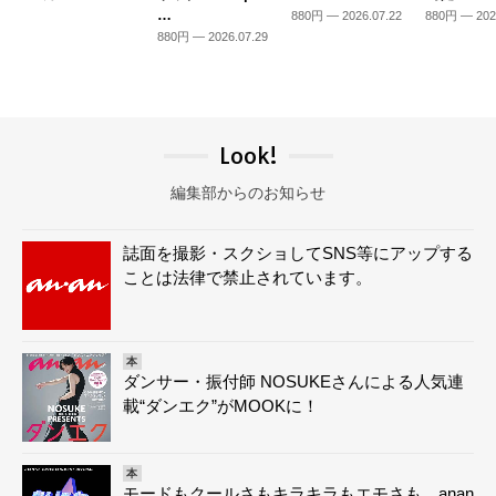
…
880円 — 2026.07.22
880円 — 202
880円 — 2026.07.29
Look!
編集部からのお知らせ
誌面を撮影・スクショしてSNS等にアップする
ことは法律で禁止されています。
本
ダンサー・振付師 NOSUKEさんによる人気連
載“ダンエク”がMOOKに！
本
モードもクールさもキラキラもエモさも。anan