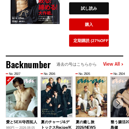
試し読み
購入
定期購読 (27%OFF)
Backnumber
View All
過去の号はこちらから
No. 2507
No. 2506
No. 2505
No. 2504
愛とSEX/寺西拓人
夏のチャージ&デ
夏の癒し旅
整う腸活20
トックスRecipe/K
2026/NEWS
島健
980円 — 2026.08.05