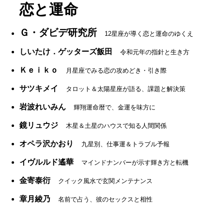
恋と運命
Ｇ・ダビデ研究所
12星座が導く恋と運命のゆくえ
しいたけ．ゲッターズ飯田
令和元年の指針と生き方
Ｋｅｉｋｏ
月星座でみる恋の攻めどき・引き際
サツキメイ
タロット＆太陽星座が語る、課題と解決策
岩波れいみん
輝翔運命暦で、金運を味方に
鏡リュウジ
木星＆土星のハウスで知る人間関係
オペラ沢かおり
九星別、仕事運＆トラブル予報
イヴルルド遙華
マインドナンバーが示す輝き方と転機
金寄泰衍
クイック風水で玄関メンテナンス
章月綾乃
名前で占う、彼のセックスと相性