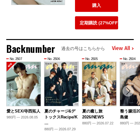
購入
定期購読 (27%OFF)
Backnumber
View All
過去の号はこちらから
No. 2507
No. 2506
No. 2505
No. 2504
愛とSEX/寺西拓人
夏のチャージ&デ
夏の癒し旅
整う腸活20
トックスRecipe/K
2026/NEWS
島健
980円 — 2026.08.05
…
880円 — 2026.07.22
880円 — 202
880円 — 2026.07.29