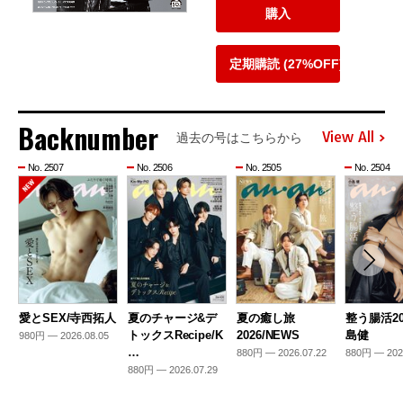
購入
定期購読 (27%OFF)
Backnumber
View All
過去の号はこちらから
No. 2507
No. 2506
No. 2505
No. 2504
愛とSEX/寺西拓人
夏のチャージ&デ
夏の癒し旅
整う腸活20
トックスRecipe/K
2026/NEWS
島健
980円 — 2026.08.05
…
880円 — 2026.07.22
880円 — 202
880円 — 2026.07.29