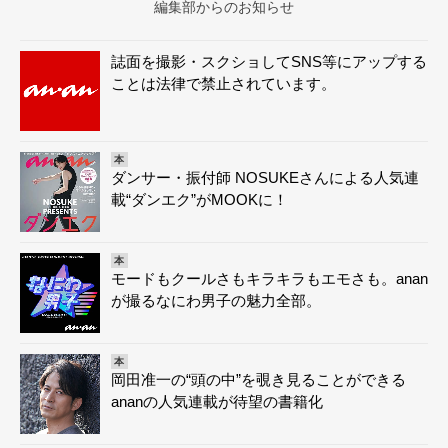
編集部からのお知らせ
誌面を撮影・スクショしてSNS等にアップする
ことは法律で禁止されています。
本
ダンサー・振付師 NOSUKEさんによる人気連
載“ダンエク”がMOOKに！
本
モードもクールさもキラキラもエモさも。anan
が撮るなにわ男子の魅力全部。
本
岡田准一の“頭の中”を覗き見ることができる
ananの人気連載が待望の書籍化