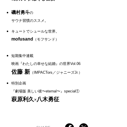
磯村勇斗
の
サウナ習慣のススメ。
キュートでシュールな世界。
mofusand
（モフサンド）
短期集中連載
映画『わたしの幸せな結婚』の世界Vol.06
佐藤 新
（IMPACTors／ジャニーズJr.）
特別企画
『劇場版 美しい彼〜eternal〜』special①
萩原利久
八木勇征
×