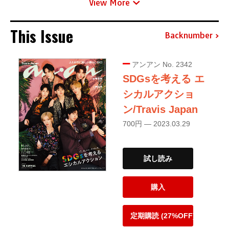
View More
This Issue
Backnumber
アンアン No. 2342
SDGsを考える エ
シカルアクショ
ン/Travis Japan
700円 — 2023.03.29
試し読み
購入
定期購読 (27%OFF)