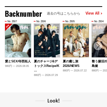
Backnumber
View All
過去の号はこちらから
No. 2507
No. 2506
No. 2505
No. 2504
愛とSEX/寺西拓人
夏のチャージ&デ
夏の癒し旅
整う腸活20
トックスRecipe/K
2026/NEWS
島健
980円 — 2026.08.05
…
880円 — 2026.07.22
880円 — 202
880円 — 2026.07.29
Look!