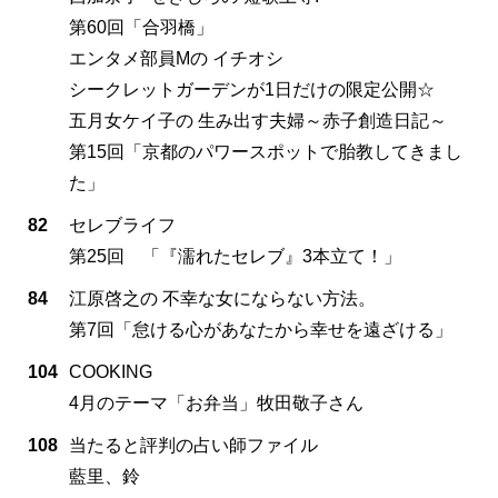
第60回「合羽橋」
エンタメ部員Mの イチオシ
シークレットガーデンが1日だけの限定公開☆
五月女ケイ子の 生み出す夫婦～赤子創造日記～
第15回「京都のパワースポットで胎教してきまし
た」
82
セレブライフ
第25回 「『濡れたセレブ』3本立て！」
84
江原啓之の 不幸な女にならない方法。
第7回「怠ける心があなたから幸せを遠ざける」
104
COOKING
4月のテーマ「お弁当」牧田敬子さん
108
当たると評判の占い師ファイル
藍里、鈴