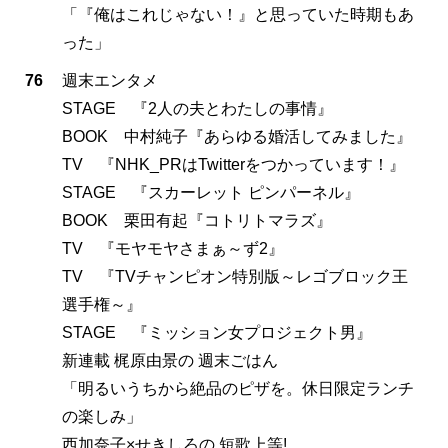
「『俺はこれじゃない！』と思っていた時期もあ
った」
76
週末エンタメ
STAGE 『2人の夫とわたしの事情』
BOOK 中村純子『あらゆる婚活してみました』
TV 『NHK_PRはTwitterをつかっています！』
STAGE 『スカーレット ピンパーネル』
BOOK 栗田有起『コトリトマラズ』
TV 『モヤモヤさまぁ～ず2』
TV 『TVチャンピオン特別版～レゴブロック王
選手権～』
STAGE 『ミッション女プロジェクト男』
新連載 梶原由景の 週末ごはん
「明るいうちから絶品のピザを。休日限定ランチ
の楽しみ」
西加奈子×せきしろの 短歌上等!