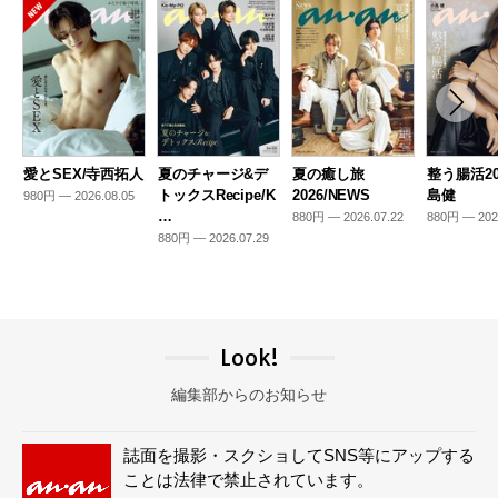
愛とSEX/寺西拓人
夏のチャージ&デ
夏の癒し旅
整う腸活20
トックスRecipe/K
2026/NEWS
島健
980円 — 2026.08.05
…
880円 — 2026.07.22
880円 — 202
880円 — 2026.07.29
Look!
編集部からのお知らせ
誌面を撮影・スクショしてSNS等にアップする
ことは法律で禁止されています。