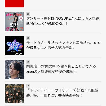
本
ダンサー・振付師 NOSUKEさんによる人気連
載“ダンエク”がMOOKに！
本
モードもクールさもキラキラもエモさも。anan
が撮るなにわ男子の魅力全部。
本
岡田准一の“頭の中”を覗き見ることができる
ananの人気連載が待望の書籍化
本
『トワイライト・ウォリアーズ 決戦！九龍城
砦』等、一冊丸ごと香港映画特集！