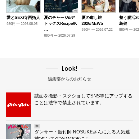
愛とSEX/寺西拓人
夏のチャージ&デ
夏の癒し旅
整う腸活20
トックスRecipe/K
2026/NEWS
島健
980円 — 2026.08.05
…
880円 — 2026.07.22
880円 — 202
880円 — 2026.07.29
Look!
編集部からのお知らせ
誌面を撮影・スクショしてSNS等にアップする
ことは法律で禁止されています。
本
ダンサー・振付師 NOSUKEさんによる人気連
載“ダンエク”がMOOKに！