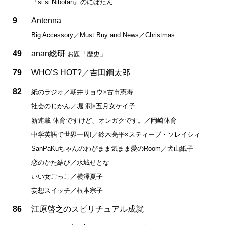
『si.si.Nibotan』のにぼたん
9
Antenna
Big Accessory／Must Buy and News／Christmas
49
anan総研
お題「歴史」
79
WHO’S HOT?／吉田鋼太郎
82
紙のラジオ／朝井リョウ×古市憲寿
社会のじかん／堀 潤×五月女ケイ子
新連載 体育ですけど、オンガクです。／岡崎体育
中学英語で世界一周!／鈴木亮平×スティーブ・ソレイシィ
SanPaKuちゃんのわがまま気まま愛のRoom／犬山紙子
恋のかた結び／水城せとな
いい女ごっこ／横澤夏子
妄想スイッチ／根本宗子
86
江原啓之のスピリチュアル成就