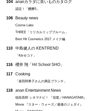
104
ananカラダに良いものカタログ
認定！「醗酵5」
106
Beauty news
Cosme Labo
THREE「リリカルリップブルーム」
Best Hit Cosmetics 2017 メイク編
110
中島健人の KENTREND
「#みせコド」
116
櫻井 翔「Hi! School SHO」
117
Cooking
「坂田阿希子さんの満足ブランチ」
118
anan Entertainment News
稲垣吾郎 シネマナビ！ 『花筐／HANAGATAMI』
Movie 『スター・ウォーズ／最後のジェダイ』