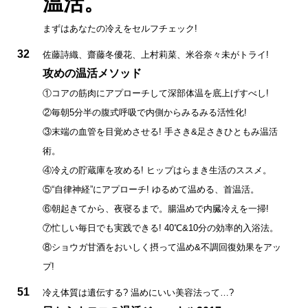
温活。
まずはあなたの冷えをセルフチェック!
32
佐藤詩織、齋藤冬優花、上村莉菜、米谷奈々未がトライ!
攻めの温活メソッド
①コアの筋肉にアプローチして深部体温を底上げすべし!
②毎朝5分半の腹式呼吸で内側からみるみる活性化!
③末端の血管を目覚めさせる! 手さき&足さきひともみ温活
術。
④冷えの貯蔵庫を攻める! ヒップはらまき生活のススメ。
⑤“自律神経”にアプローチ! ゆるめて温める、首温活。
⑥朝起きてから、夜寝るまで。腸温めで内臓冷えを一掃!
⑦忙しい毎日でも実践できる! 40℃&10分の効率的入浴法。
⑧ショウガ甘酒をおいしく摂って温め&不調回復効果をアッ
プ!
51
冷え体質は遺伝する? 温めにいい美容法って…?