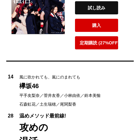
試し読み
購入
定期購読 (27%OFF)
14
風に吹かれても、嵐にのまれても
欅坂46
平手友梨奈／菅井友香／小林由依／鈴本美愉
石森虹花／土生瑞穂／尾関梨香
28
温めメソッド最前線!
攻めの