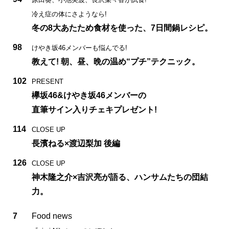
冷え症の体にさようなら!
冬の8大あたため食材を使った、7日間鍋レシピ。
98
けやき坂46メンバーも悩んでる!
教えて! 朝、昼、晩の温め“プチ”テクニック。
102
PRESENT
欅坂46&けやき坂46メンバーの
直筆サイン入りチェキプレゼント!
114
CLOSE UP
長濱ねる×渡辺梨加 後編
126
CLOSE UP
神木隆之介×吉沢亮が語る、ハンサムたちの団結
力。
7
Food news