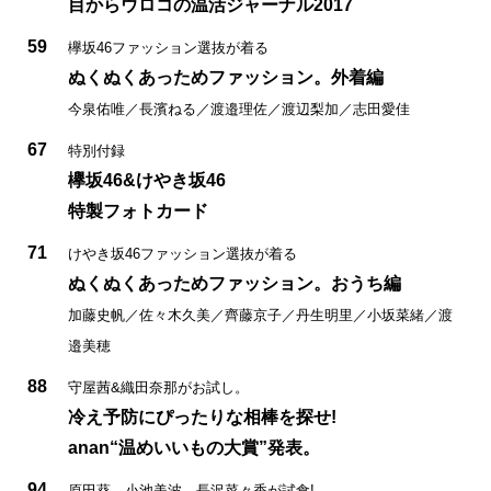
目からウロコの温活ジャーナル2017
59
欅坂46ファッション選抜が着る
ぬくぬくあっためファッション。外着編
今泉佑唯／長濱ねる／渡邉理佐／渡辺梨加／志田愛佳
67
特別付録
欅坂46&けやき坂46
特製フォトカード
71
けやき坂46ファッション選抜が着る
ぬくぬくあっためファッション。おうち編
加藤史帆／佐々木久美／齊藤京子／丹生明里／小坂菜緒／渡
邉美穂
88
守屋茜&織田奈那がお試し。
冷え予防にぴったりな相棒を探せ!
anan“温めいいもの大賞”発表。
94
原田葵、小池美波、長沢菜々香が試食!