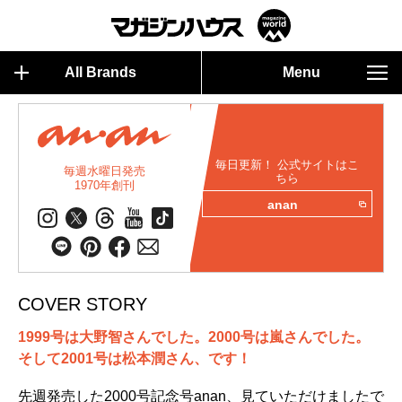
All Brands
Menu
毎日更新！ 公式サイトはこ
毎週水曜日発売
ちら
1970年創刊
anan
COVER STORY
1999号は大野智さんでした。2000号は嵐さんでした。
そして2001号は松本潤さん、です！
先週発売した2000号記念号anan、見ていただけましたで