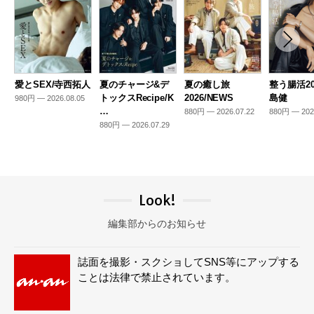
愛とSEX/寺西拓人
夏のチャージ&デ
夏の癒し旅
整う腸活20
トックスRecipe/K
2026/NEWS
島健
980円 — 2026.08.05
…
880円 — 2026.07.22
880円 — 202
880円 — 2026.07.29
Look!
編集部からのお知らせ
誌面を撮影・スクショしてSNS等にアップする
ことは法律で禁止されています。