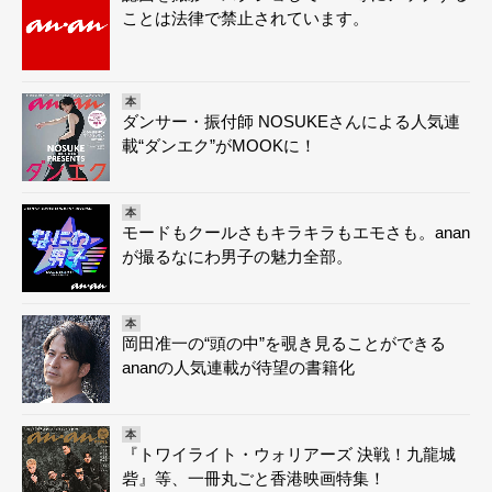
ことは法律で禁止されています。
本
ダンサー・振付師 NOSUKEさんによる人気連
載“ダンエク”がMOOKに！
本
モードもクールさもキラキラもエモさも。anan
が撮るなにわ男子の魅力全部。
本
岡田准一の“頭の中”を覗き見ることができる
ananの人気連載が待望の書籍化
本
『トワイライト・ウォリアーズ 決戦！九龍城
砦』等、一冊丸ごと香港映画特集！