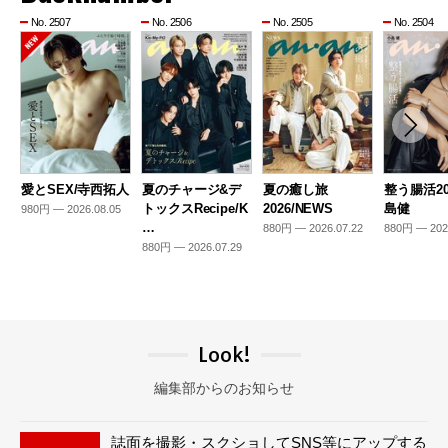
No. 2507
No. 2506
No. 2505
No. 2504
愛とSEX/寺西拓人
夏のチャージ&デ
夏の癒し旅
整う腸活20
トックスRecipe/K
2026/NEWS
島健
980円 — 2026.08.05
…
880円 — 2026.07.22
880円 — 202
880円 — 2026.07.29
Look!
編集部からのお知らせ
誌面を撮影・スクショしてSNS等にアップする