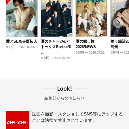
愛とSEX/寺西拓人
夏のチャージ&デ
夏の癒し旅
整う腸活20
トックスRecipe/K
2026/NEWS
島健
980円 — 2026.08.05
…
880円 — 2026.07.22
880円 — 202
880円 — 2026.07.29
Look!
編集部からのお知らせ
誌面を撮影・スクショしてSNS等にアップする
ことは法律で禁止されています。