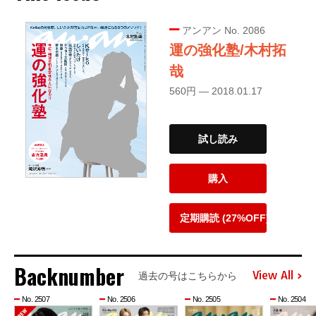
アンアン No. 2086
運の強化塾/木村拓
哉
560円 — 2018.01.17
試し読み
購入
定期購読 (27%OFF)
Backnumber
View All
過去の号はこちらから
No. 2507
No. 2506
No. 2505
No. 2504