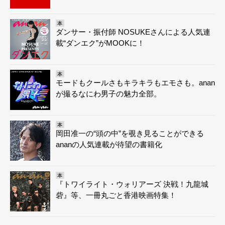
本
ダンサー・振付師 NOSUKEさんによる人気連
載“ダンエク”がMOOKに！
本
モードもクールさもキラキラもエモさも。anan
が撮るなにわ男子の魅力全部。
本
岡田准一の“頭の中”を覗き見ることができる
ananの人気連載が待望の書籍化
本
『トワイライト・ウォリアーズ 決戦！九龍城
砦』等、一冊丸ごと香港映画特集！