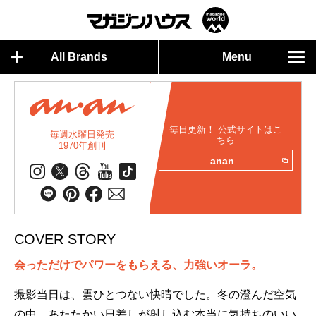
All Brands
Menu
毎日更新！ 公式サイトはこ
毎週水曜日発売
ちら
1970年創刊
anan
COVER STORY
会っただけでパワーをもらえる、力強いオーラ。
撮影当日は、雲ひとつない快晴でした。冬の澄んだ空気
の中、あたたかい日差しが射し込む本当に気持ちのいい