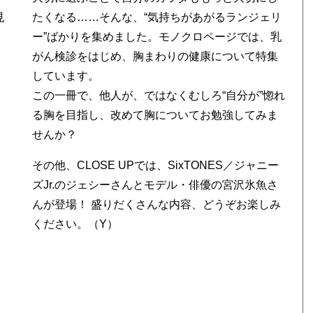
見
たくなる……そんな、“気持ちがあがるランジェリ
ー”ばかりを集めました。モノクロページでは、乳
がん検診をはじめ、胸まわりの健康について特集
しています。
この一冊で、他人が、ではなくむしろ“自分が”惚れ
る胸を目指し、改めて胸についてお勉強してみま
せんか？
。
その他、CLOSE UPでは、SixTONES／ジャニー
っ
ズJr.のジェシーさんとモデル・俳優の宮沢氷魚さ
んが登場！ 盛りだくさんな内容、どうぞお楽しみ
ください。（Y）