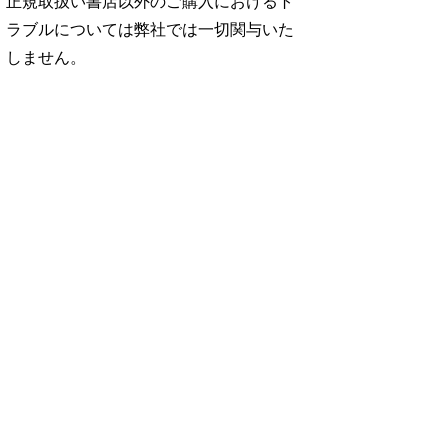
正規取扱い書店以外のご購入におけるト
ラブルについては弊社では一切関与いた
しません。
No. 2500
No. 2499
No. 2498