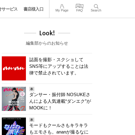
けサービス
書店様入口
My Page
FAQ
Search
Look!
編集部からのお知らせ
誌面を撮影・スクショして
SNS等にアップすることは法
律で禁止されています。
本
ダンサー・振付師 NOSUKEさ
んによる人気連載“ダンエク”が
MOOKに！
本
モードもクールさもキラキラ
もエモさも。ananが撮るなに