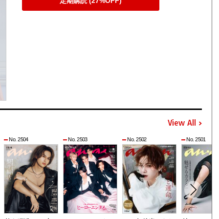
定期購読 (27%OFF)
View All
No. 2504
No. 2503
No. 2502
No. 2501