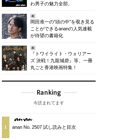
わ男子の魅力全部。
本
岡田准一の“頭の中”を覗き見る
ことができるananの人気連載
が待望の書籍化
本
『トワイライト・ウォリアー
ズ 決戦！九龍城砦』等、一冊
丸ごと香港映画特集！
Ranking
今読まれてます
anan No. 2507 試し読みと目次
1