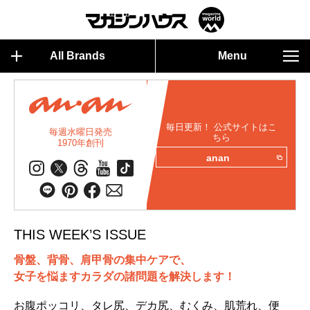
All Brands
Menu
毎日更新！ 公式サイトはこ
毎週水曜日発売
ちら
1970年創刊
anan
THIS WEEK’S ISSUE
骨盤、背骨、肩甲骨の集中ケアで、
女子を悩ますカラダの諸問題を解決します！
お腹ポッコリ、タレ尻、デカ尻、むくみ、肌荒れ、便