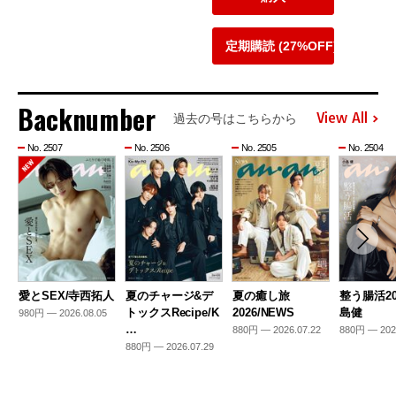
定期購読 (27%OFF)
Backnumber
View All
過去の号はこちらから
No. 2507
No. 2506
No. 2505
No. 2504
愛とSEX/寺西拓人
夏のチャージ&デ
夏の癒し旅
整う腸活20
トックスRecipe/K
2026/NEWS
島健
980円 — 2026.08.05
…
880円 — 2026.07.22
880円 — 202
880円 — 2026.07.29