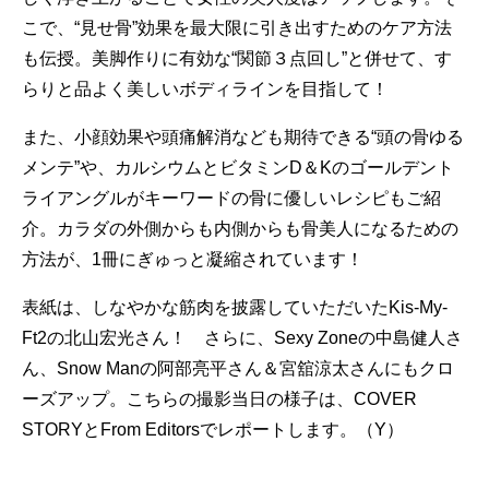
こで、“見せ骨”効果を最大限に引き出すためのケア方法
も伝授。美脚作りに有効な“関節３点回し”と併せて、す
らりと品よく美しいボディラインを目指して！
また、小顔効果や頭痛解消なども期待できる“頭の骨ゆる
メンテ”や、カルシウムとビタミンD＆Kのゴールデント
ライアングルがキーワードの骨に優しいレシピもご紹
介。カラダの外側からも内側からも骨美人になるための
方法が、1冊にぎゅっと凝縮されています！
表紙は、しなやかな筋肉を披露していただいたKis-My-
Ft2の北山宏光さん！ さらに、Sexy Zoneの中島健人さ
ん、Snow Manの阿部亮平さん＆宮舘涼太さんにもクロ
ーズアップ。こちらの撮影当日の様子は、COVER
STORYとFrom Editorsでレポートします。（Y）