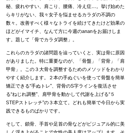
秘、疲れやすい、肩こり、腰痛、冷え症…。挙げ始めた
らキリがない、我々女子を悩ませるカラダの不調の
数々。改善すべく様々なトライを続けてきたけど効果の
ほどがイマイチ、なんて方に今週のananをお届けしま
す。題して「骨でカラダ調整」。
これらのカラダの諸問題を辿っていくと、実は骨に原因
がありました。特に重要なのが、「骨盤」「背骨」「肩
甲骨」。この３大骨を調整するためのメソッドをわかり
やすく紹介します。２本の手ぬぐいを使って骨盤を簡単
矯正できる“手ぬトレ”、背骨のS字ラインを復活させ
る“ねじれ調整”、肩甲骨を動かして代謝を上げる“５
STEPストレッチ”の３本立て。どれも簡単で今日から実
践できるものばかりです。
そして、鎖骨、手首や足首の骨などがビジュアル的に美
しく浮き上がることで女性の美人度はアップします。そ