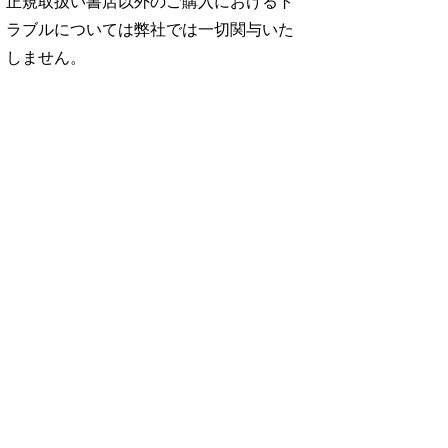
正規取扱い書店以外のご購入におけるト
ラブルについては弊社では一切関与いた
しません。
No. 2500
No. 2499
No. 2498
ダ
王道エンタメの矜
呼吸と体幹/渡辺翔
お金の教科書
太
持/SUPER EIGH
太
2026/Aぇ! group
…
…
06.24
880円 — 2026.06.10