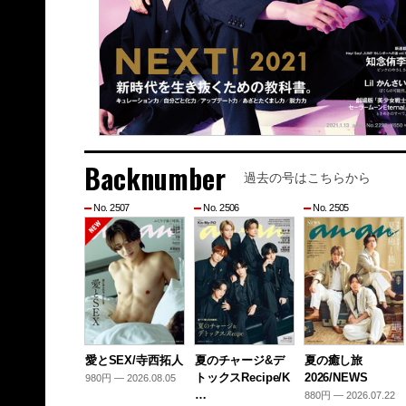
Backnumber
過去の号はこちらから
No. 2507
No. 2506
No. 2505
愛とSEX/寺西拓人
夏のチャージ&デ
夏の癒し旅
トックスRecipe/K
2026/NEWS
980円 — 2026.08.05
…
880円 — 2026.07.22