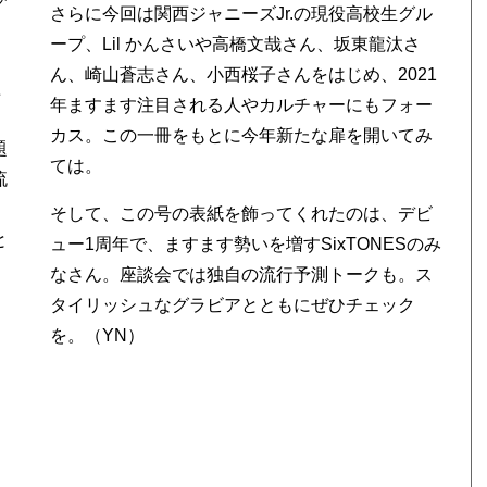
さらに今回は関西ジャニーズJr.の現役高校生グル
ープ、Lil かんさいや高橋文哉さん、坂東龍汰さ
ん、崎山蒼志さん、小西桜子さんをはじめ、2021
溢
年ますます注目される人やカルチャーにもフォー
カス。この一冊をもとに今年新たな扉を開いてみ
題
ては。
流
そして、この号の表紙を飾ってくれたのは、デビ
と
ュー1周年で、ますます勢いを増すSixTONESのみ
く
なさん。座談会では独自の流行予測トークも。ス
タイリッシュなグラビアとともにぜひチェック
を。（YN）