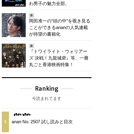
わ男子の魅力全部。
本
岡田准一の“頭の中”を覗き見る
ことができるananの人気連載
が待望の書籍化
本
『トワイライト・ウォリアー
ズ 決戦！九龍城砦』等、一冊
丸ごと香港映画特集！
Ranking
今読まれてます
anan No. 2507 試し読みと目次
1