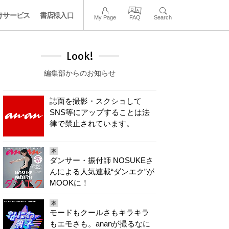
けサービス
書店様入口
My Page
FAQ
Search
Look!
編集部からのお知らせ
誌面を撮影・スクショして
SNS等にアップすることは法
律で禁止されています。
本
ダンサー・振付師 NOSUKEさ
んによる人気連載“ダンエク”が
MOOKに！
本
モードもクールさもキラキラ
もエモさも。ananが撮るなに