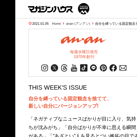
2021.01.05
Home
anan (アンアン)
自分を縛っている固定観念
毎週水曜日発売
1970年創刊
THIS WEEK’S ISSUE
自分を縛っている固定観念を捨てて、
新しい自分にバージョンアップ!
「ネガティブなニュースばかりが目に入り、気持
した“常に自分を更新し続ける人たち”のインタビュ
ちが沈みがち」「自分ばかりが不幸に思える瞬間
がある」「“あざとい”人を見るとつい嫉妬の目で