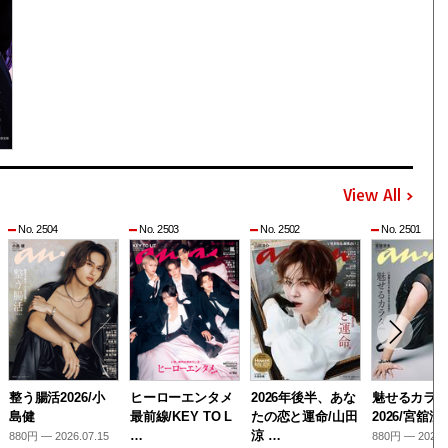
View All
No. 2504
No. 2503
No. 2502
No. 2501
整う腸活2026/小
ヒーローエンタメ
2026年後半、あな
魅せるカラ
島健
最前線/KEY TO L
たの恋と運命/山田
2026/宮舘涼
…
涼 …
880円 — 2026.07.15
880円 — 2026.