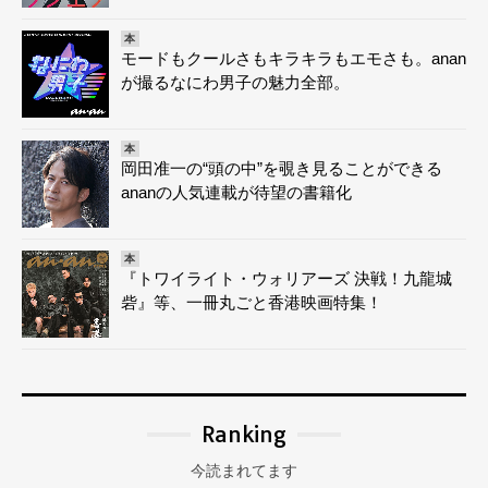
本
モードもクールさもキラキラもエモさも。anan
が撮るなにわ男子の魅力全部。
本
岡田准一の“頭の中”を覗き見ることができる
ananの人気連載が待望の書籍化
本
『トワイライト・ウォリアーズ 決戦！九龍城
砦』等、一冊丸ごと香港映画特集！
Ranking
今読まれてます