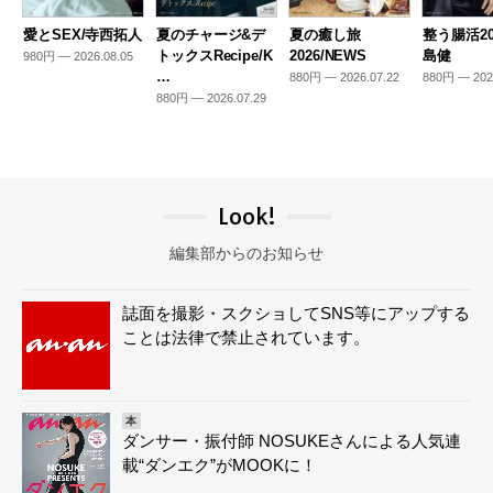
愛とSEX/寺西拓人
夏のチャージ&デ
夏の癒し旅
整う腸活20
トックスRecipe/K
2026/NEWS
島健
980円 — 2026.08.05
…
880円 — 2026.07.22
880円 — 202
880円 — 2026.07.29
Look!
編集部からのお知らせ
誌面を撮影・スクショしてSNS等にアップする
ことは法律で禁止されています。
本
ダンサー・振付師 NOSUKEさんによる人気連
載“ダンエク”がMOOKに！