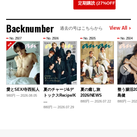
定期購読 (27%OFF)
Backnumber
View All
過去の号はこちらから
No. 2507
No. 2506
No. 2505
No. 2504
愛とSEX/寺西拓人
夏のチャージ&デ
夏の癒し旅
整う腸活20
トックスRecipe/K
2026/NEWS
島健
980円 — 2026.08.05
…
880円 — 2026.07.22
880円 — 202
880円 — 2026.07.29