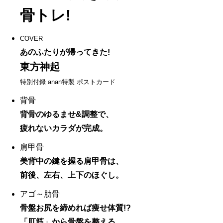
骨トレ!
COVER
あのふたりが帰ってきた!
東方神起
特別付録 anan特製 ポストカード
背骨
背骨のゆるませ&調整で、
疲れないカラダが完成。
肩甲骨
美背中の鍵を握る肩甲骨は、
前後、左右、上下のほぐし。
アゴ～肋骨
骨盤お尻を締めれば痩せ体質!?
「肛筋」から骨盤を整える。