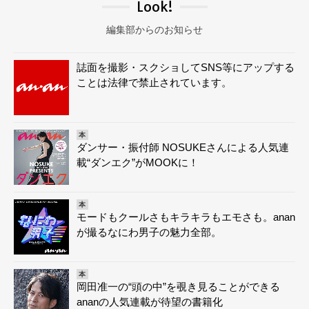
Look!
編集部からのお知らせ
誌面を撮影・スクショしてSNS等にアップする
ことは法律で禁止されています。
本
ダンサー・振付師 NOSUKEさんによる人気連
載“ダンエク”がMOOKに！
本
モードもクールさもキラキラもエモさも。anan
が撮るなにわ男子の魅力全部。
本
岡田准一の“頭の中”を覗き見ることができる
ananの人気連載が待望の書籍化