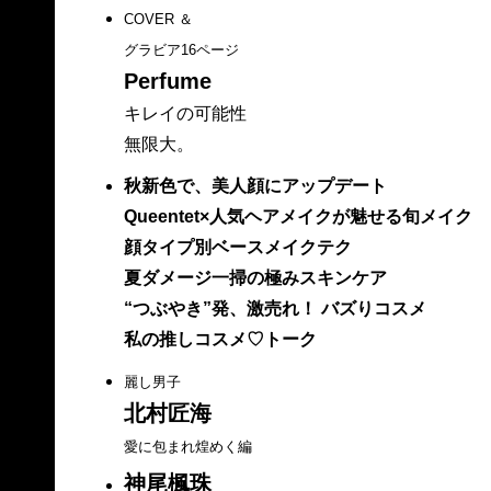
COVER ＆
グラビア16ページ
Perfume
キレイの可能性
無限大。
秋新色で、美人顔にアップデート
Queentet×人気ヘアメイクが魅せる旬メイク
顔タイプ別ベースメイクテク
夏ダメージ一掃の極みスキンケア
“つぶやき”発、激売れ！ バズりコスメ
私の推しコスメ♡トーク
麗し男子
北村匠海
愛に包まれ煌めく編
神尾楓珠