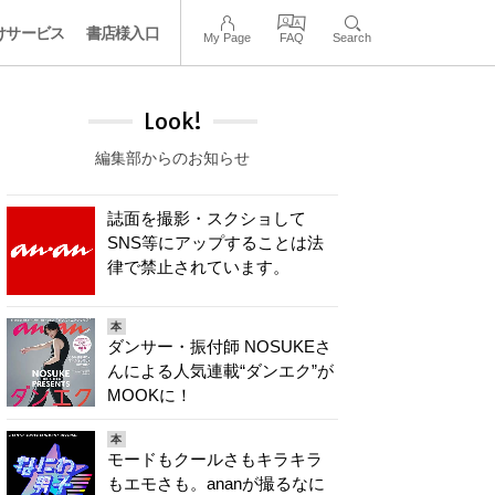
けサービス
書店様入口
My Page
FAQ
Search
Look!
編集部からのお知らせ
誌面を撮影・スクショして
SNS等にアップすることは法
律で禁止されています。
本
ダンサー・振付師 NOSUKEさ
んによる人気連載“ダンエク”が
MOOKに！
本
モードもクールさもキラキラ
もエモさも。ananが撮るなに