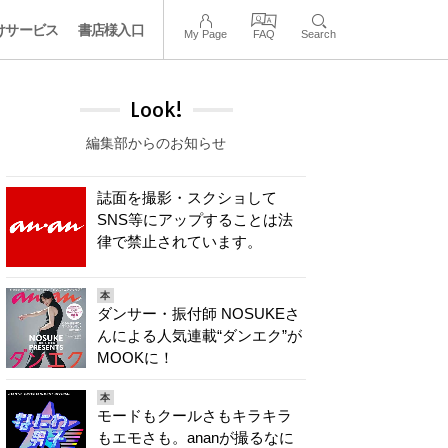
けサービス
書店様入口
My Page
FAQ
Search
Look!
編集部からのお知らせ
誌面を撮影・スクショして
SNS等にアップすることは法
律で禁止されています。
本
ダンサー・振付師 NOSUKEさ
んによる人気連載“ダンエク”が
MOOKに！
本
モードもクールさもキラキラ
もエモさも。ananが撮るなに