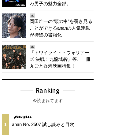
わ男子の魅力全部。
本
岡田准一の“頭の中”を覗き見る
ことができるananの人気連載
が待望の書籍化
本
『トワイライト・ウォリアー
ズ 決戦！九龍城砦』等、一冊
丸ごと香港映画特集！
Ranking
今読まれてます
anan No. 2507 試し読みと目次
1