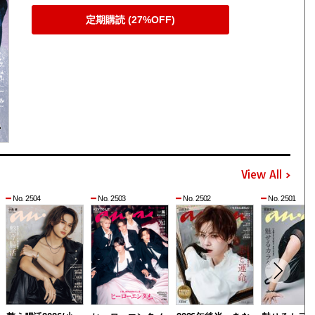
定期購読 (27%OFF)
View All
No. 2504
No. 2503
No. 2502
No. 2501