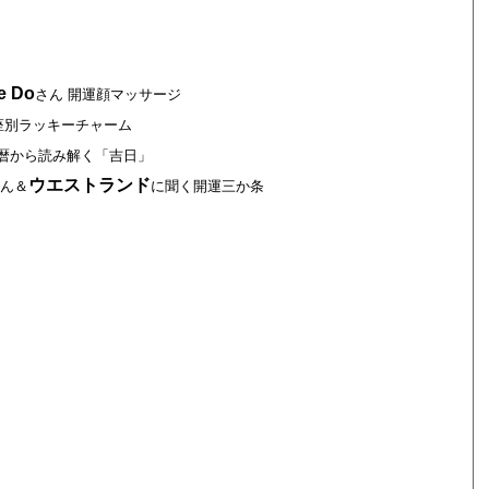
e Do
さん 開運顔マッサージ
座別ラッキーチャーム
 暦から読み解く「吉日」
ウエストランド
ん＆
に聞く開運三か条