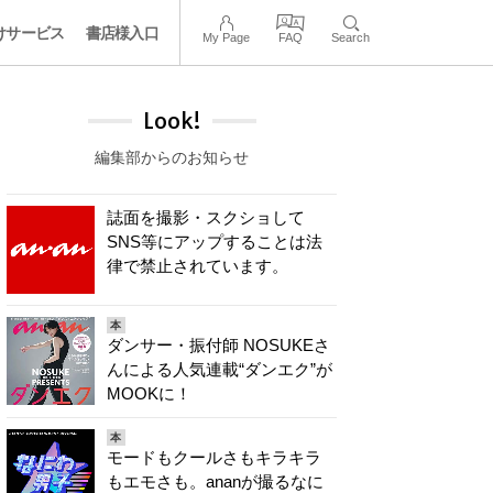
けサービス
書店様入口
My Page
FAQ
Search
Look!
編集部からのお知らせ
誌面を撮影・スクショして
SNS等にアップすることは法
律で禁止されています。
本
ダンサー・振付師 NOSUKEさ
んによる人気連載“ダンエク”が
MOOKに！
本
モードもクールさもキラキラ
もエモさも。ananが撮るなに