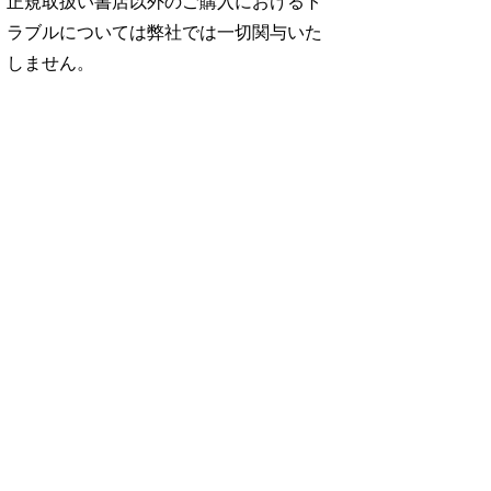
正規取扱い書店以外のご購入におけるト
ラブルについては弊社では一切関与いた
しません。
No. 2500
No. 2499
No. 2498