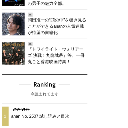
わ男子の魅力全部。
本
岡田准一の“頭の中”を覗き見る
ことができるananの人気連載
が待望の書籍化
本
『トワイライト・ウォリアー
ズ 決戦！九龍城砦』等、一冊
丸ごと香港映画特集！
Ranking
今読まれてます
anan No. 2507 試し読みと目次
1