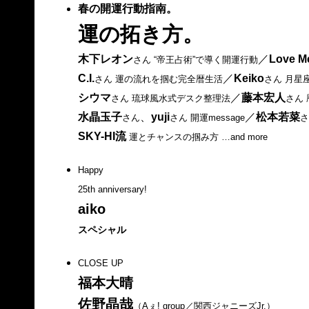
春の開運行動指南。
運の拓き方。
木下レオン
／
Love M
さん “帝王占術”で導く開運行動
C.I.
／
Keiko
さん 運の流れを掴む完全暦生活
さん 月星
シウマ
／
藤本宏人
さん 琉球風水式デスク整理法
さん
水晶玉子
、
yuji
／
松本若菜
さん
さん 開運message
さ
SKY-HI流
運とチャンスの掴み方
…and more
Happy
25th anniversary!
aiko
スペシャル
CLOSE UP
福本大晴
佐野晶哉
（Aぇ! group／関西ジャニーズJr.）