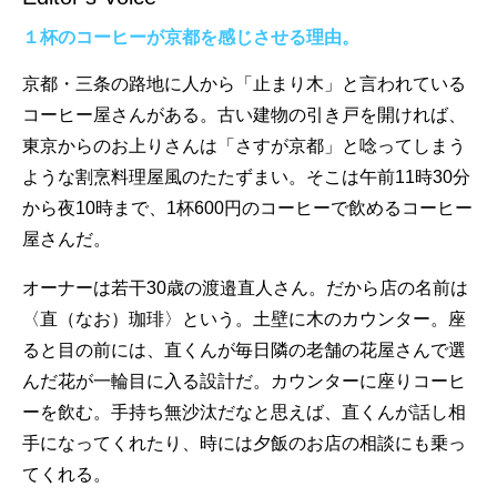
１杯のコーヒーが京都を感じさせる理由。
京都・三条の路地に人から「止まり木」と言われている
コーヒー屋さんがある。古い建物の引き戸を開ければ、
東京からのお上りさんは「さすが京都」と唸ってしまう
ような割烹料理屋風のたたずまい。そこは午前11時30分
から夜10時まで、1杯600円のコーヒーで飲めるコーヒー
屋さんだ。
オーナーは若干30歳の渡邉直人さん。だから店の名前は
〈直（なお）珈琲〉という。土壁に木のカウンター。座
ると目の前には、直くんが毎日隣の老舗の花屋さんで選
んだ花が一輪目に入る設計だ。カウンターに座りコーヒ
ーを飲む。手持ち無沙汰だなと思えば、直くんが話し相
手になってくれたり、時には夕飯のお店の相談にも乗っ
てくれる。