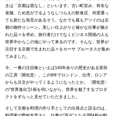
きは「京都は底なし」といいます。古い町並み、有名な
老舗、ため息がでるようなしつらえの飲食店、何度通っ
ても新たな発見があるそう。なかでも最もアツイのは京
都の物作りシーン。美しい仕上がりと確かな仕事が施さ
れた品々を求め、旅行者だけでなくビジネス関係の人も
世界中からこの地にやって来るのです。そんな、世界が
注目する京都で生まれた品々をカーサ ブルータスが集め
てみました。
今、一番の注目株といえば140年余りの歴史がある茶筒
の工房〈開化堂〉。この8年でロンドン、台湾、ロシア
からも注文がやってくるようになったとか。〈開化堂〉
の”世界進出”計画を伺いながら、世界を魅了するプロダ
クトをずらっと見せていただきました。
そして京都を料理の作り手としての出発点と語るのは、
料理家の野村友里さん。仕事の”原点”となる調味料や料