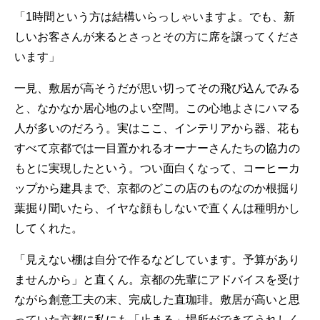
「1時間という方は結構いらっしゃいますよ。でも、新
しいお客さんが来るとさっとその方に席を譲ってくださ
います」
一見、敷居が高そうだが思い切ってその飛び込んでみる
と、なかなか居心地のよい空間。この心地よさにハマる
人が多いのだろう。実はここ、インテリアから器、花も
すべて京都では一目置かれるオーナーさんたちの協力の
もとに実現したという。つい面白くなって、コーヒーカ
ップから建具まで、京都のどこの店のものなのか根掘り
葉掘り聞いたら、イヤな顔もしないで直くんは種明かし
してくれた。
「見えない棚は自分で作るなどしています。予算があり
ませんから」と直くん。京都の先輩にアドバイスを受け
ながら創意工夫の末、完成した直珈琲。敷居が高いと思
っていた京都に私にも「止まる」場所ができてうれしく