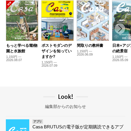
もっと学べる!動物
ポストモダンのデ
間取りの教科書
日本+アジ
園と水族館
ザインを知ってい
の絶景宿
1,150円 —
2026.06.09
ますか?
1,150円 —
1,150円 —
2026.08.07
2026.05.09
1,150円 —
2026.07.09
Look!
編集部からのお知らせ
アプリ
Casa BRUTUSの電子版が定期購読できるアプ