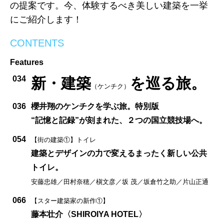
の提案です。今、体験するべき美しい建築を一挙
にご紹介します！
CONTENTS
Features
034
新・建築
を巡る旅。
（ケンチク）
036
櫻井翔のケンチクを学ぶ旅。特別版
“記憶と記録”が刻まれた、２つの国立競技場へ。
054
【街の建築①】トイレ
建築とデザインの力で変えるまったく新しい公共
トイレ。
安藤忠雄／田村奈穂／槇文彦／坂 茂／坂倉竹之助／片山正通
066
【スター建築家の新作①】
藤本壮介〈SHIROIYA HOTEL〉