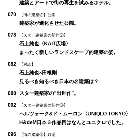
建築とアートで街の再生を試みるホテル。
070
【街の建築②】公園
建築家が進化させた公園。
078
【スター建築家の新作②】
石上純也〈KAIT広場〉
まったく新しいランドスケープ的建築の姿。
082
【対談】
石上純也×田根剛
見るべき知るべき日本の名建築は？
088
スター建築家の“出世作”。
092
【スター建築家の新作③】
ヘルツォーク&ド・ムーロン〈UNIQLO TOKYO〉
H&deM日本３作品目はなんとユニクロでした。
096
【街の建築③】銭湯