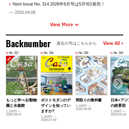
Next Issue No. 314 2026年6月号は5月9日発売！
— 2026.04.08
View More
Backnumber
View All
過去の号はこちらから
No. 317
No. 316
No. 315
No. 314
もっと学べる!動物
ポストモダンのデ
間取りの教科書
日本+アジ
園と水族館
ザインを知ってい
の絶景宿
1,150円 —
2026.06.09
ますか?
1,150円 —
1,150円 —
2026.08.07
2026.05.09
1,150円 —
2026.07.09