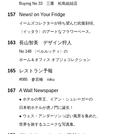
Buying No.33 三重 松島組紐店
157
News! on Your Fridge
イームズコレクターが待ち望んだ此復刻頃。
〈イッタラ〉のアートなフラワーベース。
163
長山智美 デザイン狩人
No.148 〈ベルルッティ〉の
ホーム＆オフィス オブジェコレクション
165
レストラン予報
#085 参宮橋 roku
167
A Wall Newspaper
● ホテルの帝王、イアン・シュレーガーの
日本初ホテルが虎ノ門に誕生！
● ウェス・アンダーソンっぽい風景を集めた、
世界を旅するユニークな写真集。