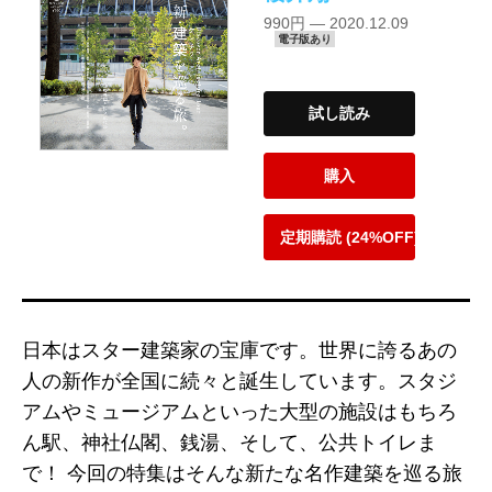
990円 — 2020.12.09
電子版あり
試し読み
購入
定期購読 (24%OFF)
日本はスター建築家の宝庫です。世界に誇るあの
人の新作が全国に続々と誕生しています。スタジ
アムやミュージアムといった大型の施設はもちろ
ん駅、神社仏閣、銭湯、そして、公共トイレま
で！ 今回の特集はそんな新たな名作建築を巡る旅