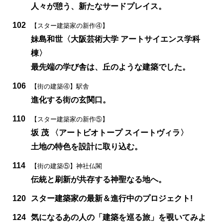
人々が憩う、新たなサードプレイス。
102
【スター建築家の新作④】
妹島和世〈大阪芸術大学 アートサイエンス学科
棟〉
最先端の学び舎は、丘のような建築でした。
106
【街の建築④】駅舎
進化する街の玄関口。
110
【スター建築家の新作⑤】
坂 茂 〈アートビオトープ スイートヴィラ〉
土地の特色を設計に取り込む。
114
【街の建築⑤】神社仏閣
伝統と刷新が共存する神聖なる地へ。
120
スター建築家の最新＆進行中のプロジェクト!
124
気になるあの人の「建築を巡る旅」を覗いてみよ