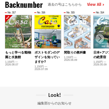
Backnumber
View All
過去の号はこちらから
No. 317
No. 316
No. 315
No. 314
もっと学べる!動物
ポストモダンのデ
間取りの教科書
日本+アジ
園と水族館
ザインを知ってい
の絶景宿
1,150円 —
2026.06.09
ますか?
1,150円 —
1,150円 —
2026.08.07
2026.05.09
1,150円 —
2026.07.09
Look!
編集部からのお知らせ