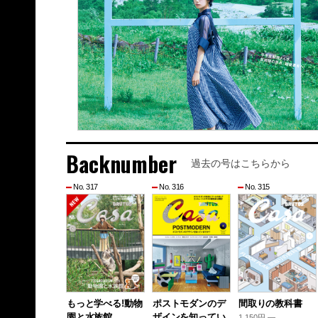
Backnumber
過去の号はこちらから
No. 317
No. 316
No. 315
もっと学べる!動物
ポストモダンのデ
間取りの教科書
園と水族館
ザインを知ってい
1,150円 —