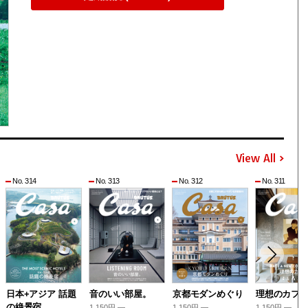
View All
No. 314
No. 313
No. 312
No. 311
日本+アジア 話題
音のいい部屋。
京都モダンめぐり
理想のカフ
の絶景宿
1,150円 —
1,150円 —
1,150円 —