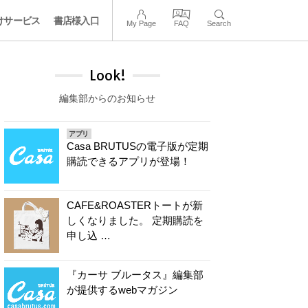
けサービス
書店様入口
My Page
FAQ
Search
Look!
編集部からのお知らせ
アプリ
Casa BRUTUSの電子版が定期
購読できるアプリが登場！
CAFE&ROASTERトートが新
しくなりました。 定期購読を
申し込 …
『カーサ ブルータス』編集部
が提供するwebマガジン