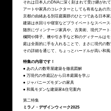
それは日本人のDNAに深く刻まれて受け継がれ
アートや家具のコレクターとしても有名なあの方
京都の由緒ある別荘庭園群のひとつである日本家
建築は水回りや寝室などプライベートなスペース
随所にヴィンテージ家具や、古美術、現代アート
欄間や障子、襖や引き手など和のディテールはモ
庭は全面的に手を入れることで、まさに現代の数
その詳細を通じて、ちょっとハードルが高い和風
特集の内容です！
● あの人の数寄屋建築を徹底図解
● 万現代の作庭記から日本庭園を学ぶ
● ジャパニーズモダンの家具
● 和風モダンな建築家&住宅案内
第二特集
ミラノ・デザインウィーク2025