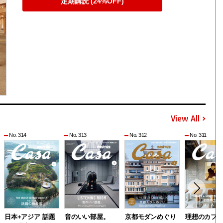
定期購読 (24%OFF)
View All
No. 314
No. 313
No. 312
No. 311
日本+アジア 話題
音のいい部屋。
京都モダンめぐり
理想のカフ