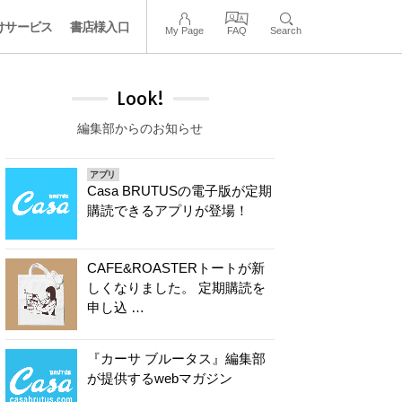
けサービス
書店様入口
My Page
FAQ
Search
Look!
編集部からのお知らせ
アプリ
Casa BRUTUSの電子版が定期
購読できるアプリが登場！
CAFE&ROASTERトートが新
しくなりました。 定期購読を
申し込 …
『カーサ ブルータス』編集部
が提供するwebマガジン