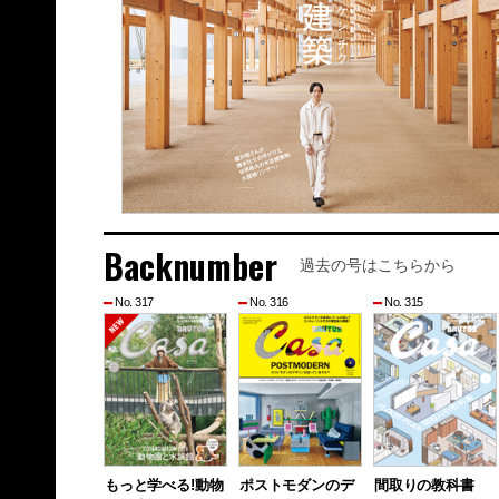
Backnumber
過去の号はこちらから
No. 317
No. 316
No. 315
もっと学べる!動物
ポストモダンのデ
間取りの教科書