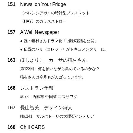
151
News! on Your Fridge
〈バレンシアガ〉の時計型ブレスレット
〈HAY〉のガラスストロー
157
A Wall Newspaper
● 祝・猫村さんドラマ化！ 撮影秘話を公開。
● 伝説のパリ〈コレット〉がドキュメンタリーに。
163
ほしよりこ カーサの猫村さん
第123回 何を拾いながら集めているのかな？
猫村さんは今月もがんばっています。
166
レストラン予報
#078 西麻布 中国菜 エスサワダ
167
長山智美 デザイン狩人
No.141 サルバトーリの大理石インテリア
168
Chill CARS