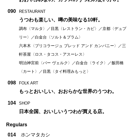
090
RESTAURANT
うつわも楽しい、噂の美味なる10軒。
調布〈マルタ〉／目黒〈レストラン・カビ〉／京都〈デュプ
リー〉／白金台〈ソルト＆プラム〉
六本木〈ブリコラージュ ブレッド アンド カンパニー〉／三
軒茶屋〈ロス・タコス・アスーレス〉
明治神宮前〈バー ヴェルク〉／白金台〈ライク〉／飯田橋
〈カート〉／目黒〈タイ料理みもっと〉
098
FOLK ART
もっとおいしい、おおらかな世界のうつわ。
104
SHOP
日本全国、おいしいうつわが買える店。
Regulars
014
ホンマタカシ