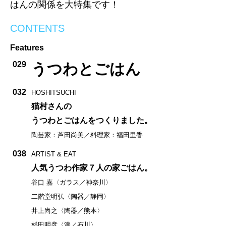
はんの関係を大特集です！
CONTENTS
Features
029
うつわとごはん
032
HOSHITSUCHI
猫村さんの
うつわとごはんをつくりました。
陶芸家：芦田尚美／料理家：福田里香
038
ARTIST & EAT
人気うつわ作家７人の家ごはん。
谷口 嘉〈ガラス／神奈川〉
二階堂明弘〈陶器／静岡〉
井上尚之〈陶器／熊本〉
杉田明彦〈漆／石川〉