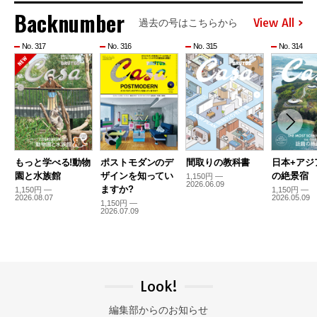
Backnumber
View All
過去の号はこちらから
No. 317
No. 316
No. 315
No. 314
もっと学べる!動物
ポストモダンのデ
間取りの教科書
日本+アジ
園と水族館
ザインを知ってい
の絶景宿
1,150円 —
2026.06.09
ますか?
1,150円 —
1,150円 —
2026.08.07
2026.05.09
1,150円 —
2026.07.09
Look!
編集部からのお知らせ