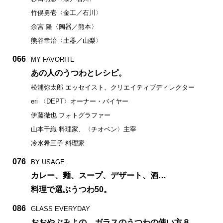
竹俣勇壱〈金工／石川〉
余宮 隆〈陶器／熊本〉
熊谷幸治〈土器／山梨〉
066
MY FAVORITE
あの人のうつわとレシピ。
松浦弥太郎 エッセイスト、クリエイティブディレクター
eri 〈DEPT〉オーナー・バイヤー
伊藤徹也 フォトグラファー
山本千織 料理家、〈チオベン〉主宰
冷水希三子 料理家
076
BY USAGE
カレー、麺、スープ、デザート、酒…
料理で選ぶうつわ50。
086
GLASS EVERYDAY
おおやぶみよの、ガラスのうつわの使い方８。