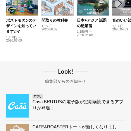
ポストモダンのデ
間取りの教科書
日本+アジア 話題
音のいい
ザインを知ってい
の絶景宿
1,150円 —
1,150円 —
2026.06.09
2026.04.09
ますか?
1,150円 —
2026.05.09
1,150円 —
2026.07.09
Look!
編集部からのお知らせ
アプリ
Casa BRUTUSの電子版が定期購読できるアプ
リが登場！
CAFE&ROASTERトートが新しくなりまし