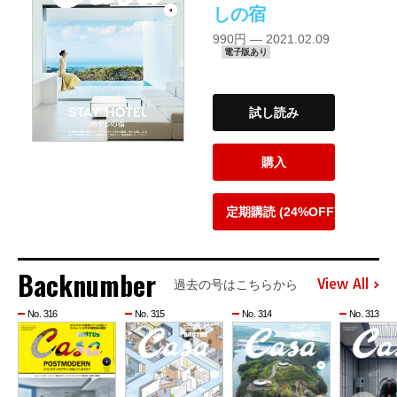
しの宿
990円 — 2021.02.09
電子版あり
試し読み
購入
定期購読 (24%OFF)
Backnumber
View All
過去の号はこちらから
No. 316
No. 315
No. 314
No. 313