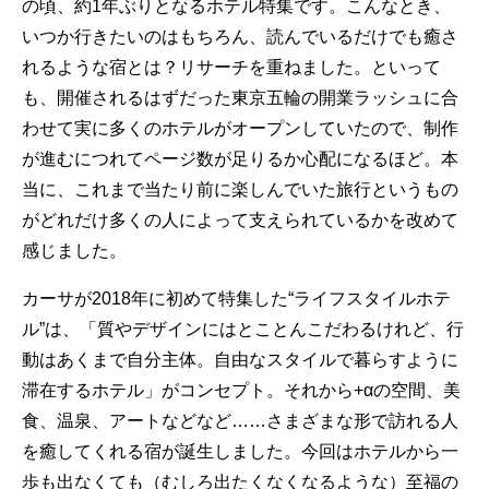
の頃、約1年ぶりとなるホテル特集です。こんなとき、
いつか行きたいのはもちろん、読んでいるだけでも癒さ
れるような宿とは？リサーチを重ねました。といって
も、開催されるはずだった東京五輪の開業ラッシュに合
わせて実に多くのホテルがオープンしていたので、制作
が進むにつれてページ数が足りるか心配になるほど。本
当に、これまで当たり前に楽しんでいた旅行というもの
がどれだけ多くの人によって支えられているかを改めて
感じました。
カーサが2018年に初めて特集した“ライフスタイルホテ
ル”は、「質やデザインにはとことんこだわるけれど、行
動はあくまで自分主体。自由なスタイルで暮らすように
滞在するホテル」がコンセプト。それから+αの空間、美
食、温泉、アートなどなど……さまざまな形で訪れる人
を癒してくれる宿が誕生しました。今回はホテルから一
歩も出なくても（むしろ出たくなくなるような）至福の