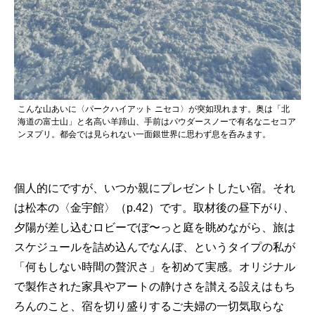
こんな山あいに〈パークハイアット ニセコ〉が突如現れます。奥は「北
海道の富士山」と名高い羊蹄山、手前はパウダースノーで有名なニセコア
ンヌプリ。都会では見られない一面銀世界に思わず息を呑みます。
個人的にですが、いつか親にプレゼントしたい宿。それ
は松本の〈金宇館〉（p.42）です。取材後の昼下がり、
夕陽が差し込むロビーでぼ〜っと庭を眺めながら、旅は
スケジュールを詰め込んでなんぼ、というタイプの私が
「何もしない時間の贅沢さ」を初めて実感。オリジナル
で製作された家具やアートの静けさを讃える設えはもち
ろんのこと、宿を切り盛りするご夫婦の一切気取らな