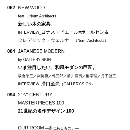
062
NEW WOOD
feat ．Norm Architects
新しい木の家具。
ヨナス・ビエール=ポールセン＆
INTERVIEW_
フレデリック・ウェルナー
（Norm Architects）
084
JAPANESE MODERN
by GALLERY-SIGN
いま注目したい、和風モダンの巨匠。
坂倉準三／剣持勇／乾三郎／前川國男／柳宗理／丹下健三
溝口至亮
INTERVIEW_
（GALLERY-SIGN）
094
21
CENTURY
ST
MASTERPIECES 100
21世紀の名作デザイン 100
OUR ROOM
―家にあるもの。―