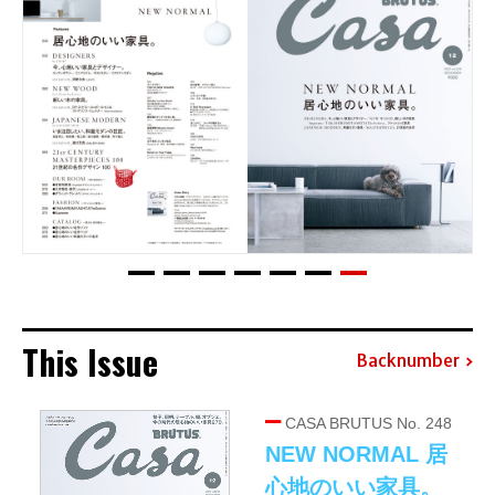
This Issue
Backnumber
CASA BRUTUS No. 248
NEW NORMAL 居
心地のいい家具。