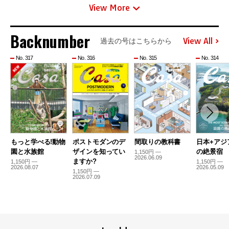
View More
Backnumber
View All
過去の号はこちらから
No. 317
No. 316
No. 315
No. 314
もっと学べる!動物
ポストモダンのデ
間取りの教科書
日本+アジ
園と水族館
ザインを知ってい
の絶景宿
1,150円 —
2026.06.09
ますか?
1,150円 —
1,150円 —
2026.08.07
2026.05.09
1,150円 —
2026.07.09