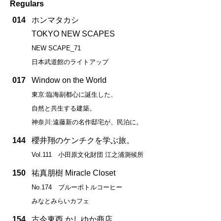
Regulars
014
ホンマタカシ
TOKYO NEW SCAPES
NEW SCAPE_71
日本武道館のライトアップ
017
Window on the World
東京:臨海副都心に誕生した、
自然と共生する建築。
神奈川:遠藤新の名作邸宅が、民泊に。
144
櫻井翔のケンチクを学ぶ旅。
Vol.111 小田原文化財団 江之浦測候所
150
祐真朋樹 Miracle Closet
No.174 ブルーボトルコーヒー
みなとみらいカフェ
154
古今東西 かしゆか商店