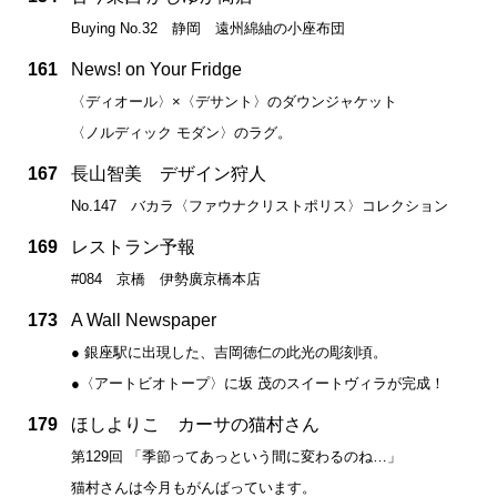
Buying No.32 静岡 遠州綿紬の小座布団
161
News! on Your Fridge
〈ディオール〉×〈デサント〉のダウンジャケット
〈ノルディック モダン〉のラグ。
167
長山智美 デザイン狩人
No.147 バカラ〈ファウナクリストポリス〉コレクション
169
レストラン予報
#084 京橋 伊勢廣京橋本店
173
A Wall Newspaper
● 銀座駅に出現した、吉岡徳仁の此光の彫刻頃。
●〈アートビオトープ〉に坂 茂のスイートヴィラが完成！
179
ほしよりこ カーサの猫村さん
第129回 「季節ってあっという間に変わるのね…」
猫村さんは今月もがんばっています。