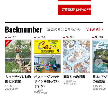
定期購読 (24%OFF)
Backnumber
View All
過去の号はこちらから
No. 317
No. 316
No. 315
No. 314
もっと学べる!動物
ポストモダンのデ
間取りの教科書
日本+アジ
園と水族館
ザインを知ってい
の絶景宿
1,150円 —
2026.06.09
ますか?
1,150円 —
1,150円 —
2026.08.07
2026.05.09
1,150円 —
2026.07.09