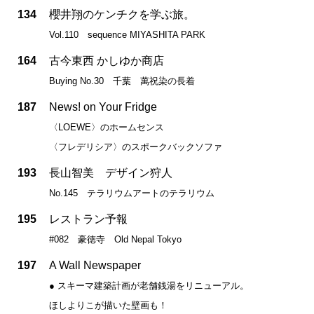
134
櫻井翔のケンチクを学ぶ旅。
Vol.110 sequence MIYASHITA PARK
164
古今東西 かしゆか商店
Buying No.30 千葉 萬祝染の長着
187
News! on Your Fridge
〈LOEWE〉のホームセンス
〈フレデリシア〉のスポークバックソファ
193
長山智美 デザイン狩人
No.145 テラリウムアートのテラリウム
195
レストラン予報
#082 豪徳寺 Old Nepal Tokyo
197
A Wall Newspaper
● スキーマ建築計画が老舗銭湯をリニューアル。
ほしよりこが描いた壁画も！