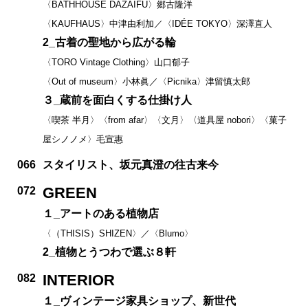
〈BATHHOUSE DAZAIFU〉郷古隆洋
〈KAUFHAUS〉中津由利加／〈IDÉE TOKYO〉深澤直人
2_古着の聖地から広がる輪
〈TORO Vintage Clothing〉山口郁子
〈Out of museum〉小林眞／〈Picnika〉津留慎太郎
３_蔵前を面白くする仕掛け人
〈喫茶 半月〉〈from afar〉〈文月〉〈道具屋 nobori〉〈菓子
屋シノノメ〉毛宣惠
066
スタイリスト、坂元真澄の往古来今
GREEN
072
１_アートのある植物店
〈（THISIS）SHIZEN〉／〈Blumo〉
2_植物とうつわで選ぶ８軒
INTERIOR
082
１_ヴィンテージ家具ショップ、新世代