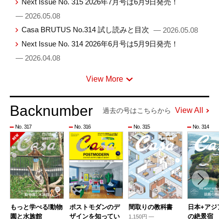
Next Issue No. 315 2026年7月号は6月9日発売！
— 2026.05.08
Casa BRUTUS No.314 試し読みと目次
— 2026.05.08
Next Issue No. 314 2026年6月号は5月9日発売！
— 2026.04.08
View More
Backnumber
View All
過去の号はこちらから
No. 317
No. 316
No. 315
No. 314
もっと学べる!動物
ポストモダンのデ
間取りの教科書
日本+アジ
園と水族館
ザインを知ってい
の絶景宿
1,150円 —