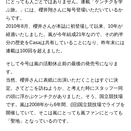
にとっても人ごとではありません。連載「ケンチクを学
ぶ旅。」には、櫻井翔さんに毎号登場いただいているか
らです。
2010年8月、櫻井さんが本誌に初登場して以来、10年が
経過いたしました。嵐が今年結成21年なので、その約半
分の歴史をCasaは共有していることになり、昨年末には
連載は100回を超えました。
そして今号は嵐の活動休止前の最後の発売号になりま
す。
当然、櫻井さんに表紙に出演いただくことはすぐに決
定。さてどこを訪ねようか、と考えた時にスタッフ一同
の頭に浮かぶケンチクがありました。そう、国立競技場
です。嵐は2008年から6年間、(旧)国立競技場でライブを
開催していて、そこは嵐にとっても嵐ファンにとっても
「聖地」となっているのです。