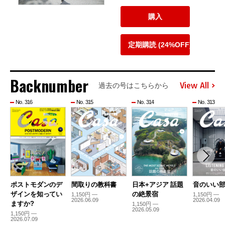
購入
定期購読 (24%OFF)
Backnumber
View All
過去の号はこちらから
No. 316
No. 315
No. 314
No. 313
ポストモダンのデ
間取りの教科書
日本+アジア 話題
音のいい
ザインを知ってい
の絶景宿
1,150円 —
1,150円 —
2026.06.09
2026.04.09
ますか?
1,150円 —
2026.05.09
1,150円 —
2026.07.09