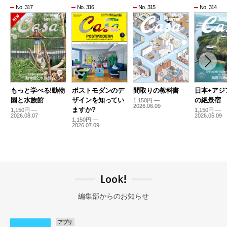
No. 317
No. 316
No. 315
No. 314
もっと学べる!動物
ポストモダンのデ
間取りの教科書
日本+アジ
園と水族館
ザインを知ってい
の絶景宿
1,150円 —
2026.06.09
ますか?
1,150円 —
1,150円 —
2026.08.07
2026.05.09
1,150円 —
2026.07.09
Look!
編集部からのお知らせ
アプリ