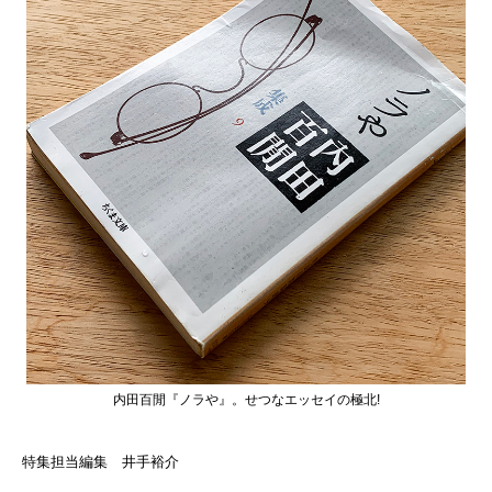
内田百閒『ノラや』。せつなエッセイの極北!
特集担当編集 井手裕介