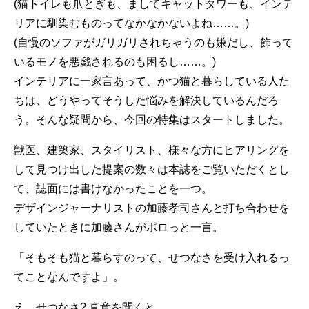
(猫トイレも爪とぎも、ましてキャットタワーも、インテ
リアに馴染むものってなかなかないよね……。)
(自慢のソファがガリガリされちゃうのも嫌だし、飾って
いるモノを悪戯されるのも困るし……。)
インテリアに一家言あって、かつ猫と暮らしている人た
ちは、どうやってそうした悩みを解決しているんだろ
う。そんな疑問から、今回の特集はスタートしました。
獣医、建築家、スタイリスト、様々な方にヒアリングを
して見つけ出した提案の数々は本誌をご覧いただくとし
て、誌面には書けなかったことを一つ。
デザインジャーナリストの加藤孝司さんと打ち合わせを
していたときに加藤さんがポロっと一言。
「そもそも猫と暮らすのって、せつなさを受け入れるっ
てことなんですよ」。
え、せつなさ? 真意を聞くと……。