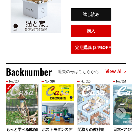
試し読み
購入
定期購読 (24%OFF)
Backnumber
View All
過去の号はこちらから
No. 317
No. 316
No. 315
No. 314
もっと学べる!動物
ポストモダンのデ
間取りの教科書
日本+アジ