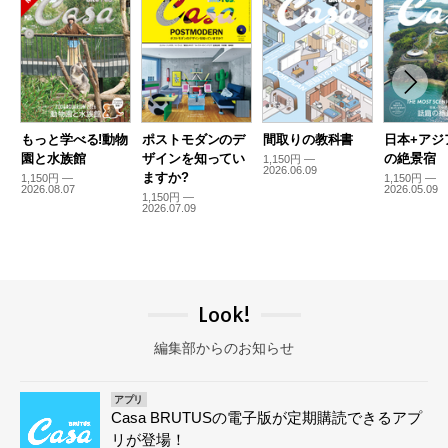
もっと学べる!動物
ポストモダンのデ
間取りの教科書
日本+アジ
園と水族館
ザインを知ってい
の絶景宿
1,150円 —
2026.06.09
ますか?
1,150円 —
1,150円 —
2026.08.07
2026.05.09
1,150円 —
2026.07.09
Look!
編集部からのお知らせ
アプリ
Casa BRUTUSの電子版が定期購読できるアプ
リが登場！