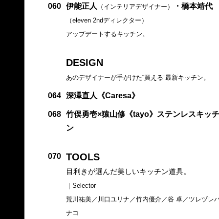
060
伊能正人
・橋本靖代
（インテリアデザイナー）
（eleven 2ndディレクター）
アップデートするキッチン。
DESIGN
あのデザイナーが手がけた“買える”最新キッチン。
064
深澤直人《Caresa》
068
竹俣勇壱×猿山修《tayo》ステンレスキッ
ン
TOOLS
070
目利きが選んだ美しいキッチン道具。
｜Selector｜
荒川祐美／川口ユリナ／竹内優介／谷 卓／ツレヅレ
ナコ