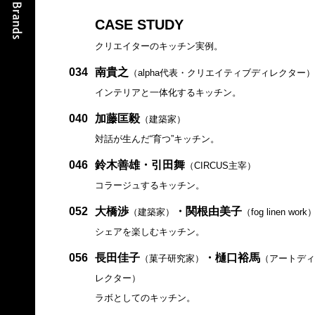
CASE STUDY
クリエイターのキッチン実例。
034
南貴之
（alpha代表・クリエイティブディレクター）
インテリアと一体化するキッチン。
040
加藤匡毅
（建築家）
対話が生んだ“育つ”キッチン。
046
鈴木善雄・引田舞
（CIRCUS主宰）
コラージュするキッチン。
052
大橋渉
・関根由美子
（建築家）
（fog linen work
シェアを楽しむキッチン。
056
長田佳子
・樋口裕馬
（菓子研究家）
（アートディ
レクター）
ラボとしてのキッチン。