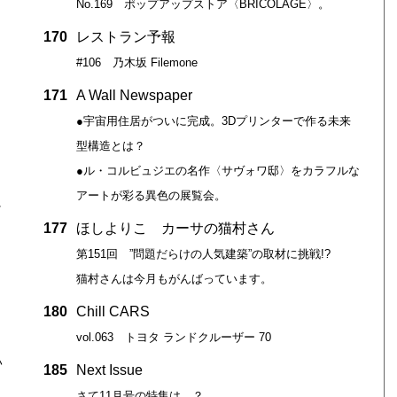
No.169 ポップアップストア〈BRICOLAGE〉。
170
レストラン予報
#106 乃木坂 Filemone
171
A Wall Newspaper
●宇宙用住居がついに完成。3Dプリンターで作る未来
型構造とは？
●ル・コルビュジエの名作〈サヴォワ邸〉をカラフルな
アートが彩る異色の展覧会。
チ
177
ほしよりこ カーサの猫村さん
第151回 ”問題だらけの人気建築”の取材に挑戦!?
猫村さんは今月もがんばっています。
180
Chill CARS
vol.063 トヨタ ランドクルーザー 70
ハ
185
Next Issue
さて11月号の特集は…？