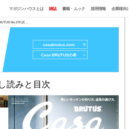
マガジンハウスとは
雑誌
書籍・ムック
採用情報
企業様向
RUTUS No.270 試 …
casabrutus.com
Casa BRUTUSの本
0 試し読みと目次