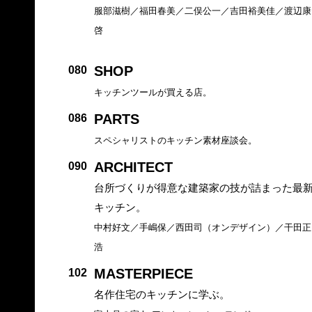
服部滋樹／福田春美／二俣公一／吉田裕美佳／渡辺康
啓
SHOP
080
キッチンツールが買える店。
PARTS
086
スペシャリストのキッチン素材座談会。
ARCHITECT
090
台所づくりが得意な建築家の技が詰まった最
キッチン。
中村好文／手嶋保／西田司（オンデザイン）／干田正
浩
MASTERPIECE
102
名作住宅のキッチンに学ぶ。