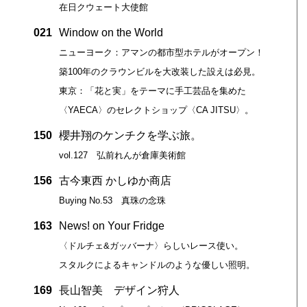
在日クウェート大使館
021
Window on the World
ニューヨーク：アマンの都市型ホテルがオープン！
築100年のクラウンビルを大改装した設えは必見。
東京：「花と実」をテーマに手工芸品を集めた
〈YAECA〉のセレクトショップ〈CA JITSU〉。
150
櫻井翔のケンチクを学ぶ旅。
vol.127 弘前れんが倉庫美術館
156
古今東西 かしゆか商店
Buying No.53 真珠の念珠
）
163
News! on Your Fridge
〈ドルチェ&ガッバーナ〉らしいレース使い。
スタルクによるキャンドルのような優しい照明。
169
長山智美 デザイン狩人