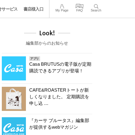
けサービス
書店様入口
My Page
FAQ
Search
Look!
編集部からのお知らせ
アプリ
Casa BRUTUSの電子版が定期
購読できるアプリが登場！
CAFE&ROASTERトートが新
しくなりました。 定期購読を
申し込 …
『カーサ ブルータス』編集部
が提供するwebマガジン