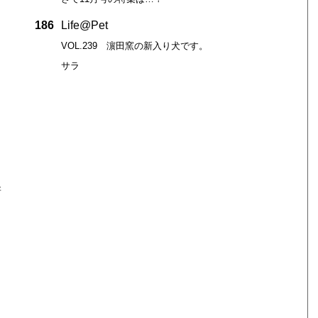
186
Life@Pet
VOL.239 濵田窯の新入り犬です。
サラ
新