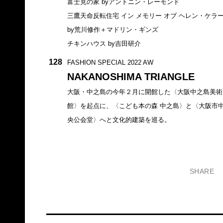
富士見の家 byアントニン・レーモンド
三鷹天命反転住宅 イン メモリー オブ ヘレン・ケラ
by荒川修作＋マドリン・ギンズ
チキンハウス by吉田研介
128
FASHION SPECIAL 2022 AW
NAKANOSHIMA TRIANGLE
大阪・中之島の今年２月に開館した〈大阪中之島美術
館〉を起点に、〈こども本の森 中之島〉と〈大阪市
央公会堂〉へと文化的建築を巡る。
SHARE