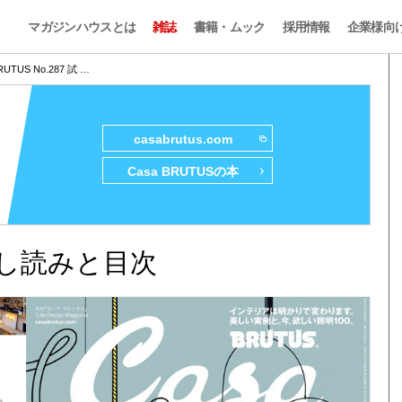
マガジンハウスとは
雑誌
書籍・ムック
採用情報
企業様向
RUTUS No.287 試 …
casabrutus.com
Casa BRUTUSの本
7 試し読みと目次