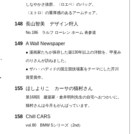
しなやかさ抜群、〈ロエベ〉のバッグ。
〈エトロ〉の重厚感のあるアームチェア。
148
長山智美 デザイン狩人
No.186 ラルフ ローレン ホーム 表参道
149
A Wall Newspaper
● 漫画家たちが保存した築130年以上の洋館を、甲斐み
…
のりさんが訪ねました。
● ザハ・ハディドの国立競技場案をテーマにした芥川
ト
賞受賞作。
155
ほしよりこ カーサの猫村さん
第168回 建築家・倉井明利先生の自宅へおつかいに。
猫村さんは今月もがんばっています。
158
Chill CARS
vol.80 BMW 5シリーズ（2nd）