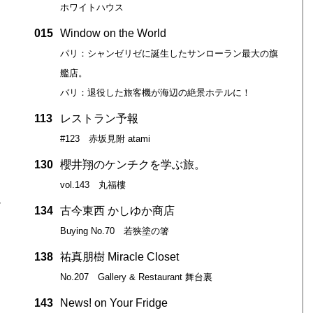
ホワイトハウス
015
Window on the World
パリ：シャンゼリゼに誕生したサンローラン最大の旗
艦店。
バリ：退役した旅客機が海辺の絶景ホテルに！
113
レストラン予報
#123 赤坂見附 atami
〉
130
櫻井翔のケンチクを学ぶ旅。
vol.143 丸福樓
／
134
古今東西 かしゆか商店
Buying No.70 若狭塗の箸
138
祐真朋樹 Miracle Closet
No.207 Gallery & Restaurant 舞台裏
143
News! on Your Fridge