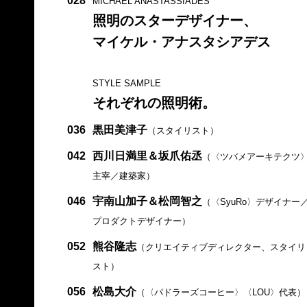
028
MICHAEL ANASTASSIADES
照明のスターデザイナー、
マイケル・アナスタシアデス
STYLE SAMPLE
それぞれの照明術。
036
黒田美津子
（スタイリスト）
042
西川日満里＆坂爪佑丞
（〈ツバメアーキテクツ
主宰／建築家）
046
宇南山加子＆松岡智之
（〈SyuRo〉デザイナー
プロダクトデザイナー）
052
熊谷隆志
（クリエイティブディレクター、スタイリ
スト）
056
松島大介
（〈パドラーズコーヒー〉〈LOU〉代表）