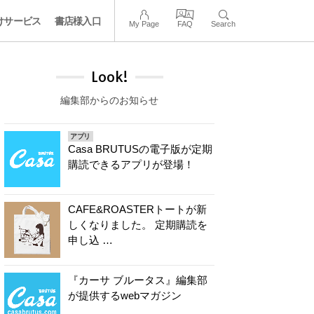
けサービス
書店様入口
My Page
FAQ
Search
Look!
編集部からのお知らせ
アプリ
Casa BRUTUSの電子版が定期
購読できるアプリが登場！
CAFE&ROASTERトートが新
しくなりました。 定期購読を
申し込 …
『カーサ ブルータス』編集部
が提供するwebマガジン