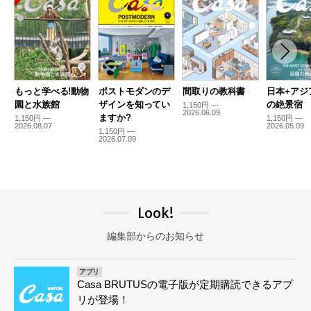
もっと学べる!動物
ポストモダンのデ
間取りの教科書
日本+アジ
園と水族館
ザインを知ってい
の絶景宿
1,150円 —
2026.06.09
ますか?
1,150円 —
1,150円 —
2026.08.07
2026.05.09
1,150円 —
2026.07.09
Look!
編集部からのお知らせ
アプリ
Casa BRUTUSの電子版が定期購読できるアプ
リが登場！